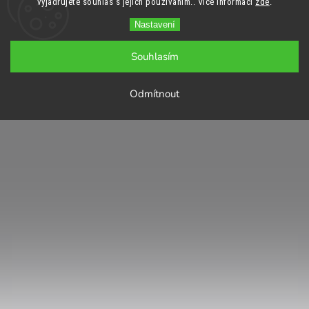
vyjadřujete souhlas s jejich používáním.. Více informací
zde
.
Nastavení
Souhlasím
Odmítnout