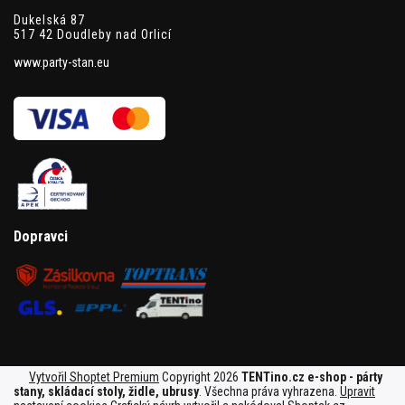
Dukelská 87
517 42 Doudleby nad Orlicí
www.party-stan.eu
Dopravci
Vytvořil Shoptet Premium
Copyright 2026
TENTino.cz e-shop - párty
stany, skládací stoly, židle, ubrusy
. Všechna práva vyhrazena.
Upravit