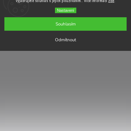
vyjadřujete souhlas s jejich používáním.. Více informací
zde
.
Nastavení
Souhlasím
Odmítnout