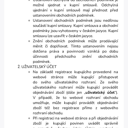
Ustanovení odchylná od obchodních podmínek je
možné sjednat v kupní smlouvě. Odchylná
ujednání v kupní smlouvě mají přednost před
ustanoveními obchodních podmínek.
Ustanovení obchodních podmínek jsou nedílnou
součástí kupní smlouvy. Kupní smlouva a obchodní
podmínky jsou vyhotoveny v českém jazyce. Kupní
smlouvu lze uzavřít v českém jazyce.
Znění obchodních podmínek může prodávající
měnit či doplňovat. Tímto ustanovením nejsou
dotčena práva a povinnosti vzniklá po dobu
účinnosti předchozího znění obchodních
podmínek.
UŽIVATELSKÝ ÚČET
Na základě registrace kupujícího provedené na
webové stránce může kupující přistupovat
do svého uživatelského rozhraní. Ze svého
uživatelského rozhraní může kupující provádět
objednávání zboží (dále jen „
uživatelský účet
“).
V případě, že to webové rozhraní obchodu
umožňuje, může kupující provádět objednávání
zboží též bez registrace přímo z webového
rozhraní obchodu.
Při registraci na webové stránce a při objednávání
zboží je kupující povinen uvádět správně