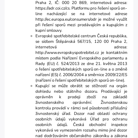
Praha 2, IČ: 000 20 869, internetová adresa:
https://adr.coi.cz/cs. Platformu pro řešení sporů on-
line nacházející se na internetové adrese
http://ec.europa.eu/consumers/odr je možné využít
při řešení sporů mezi prodávajícím a kupujícím z
kupní smlouvy.
Evropské spotřebitelské centrum Česká republika,
se sídlem Štěpánská 567/15, 120 00 Praha 2,
internetová adresa:
http://www.evropskyspotrebitel.cz je kontaktním
místem podle Nařízení Evropského parlamentu a
Rady (EU) č. 524/2013 ze dne 21. května 2013
o řešení spotřebitelských sporů on-line a o změně
nařízení (ES) č. 2006/2004 a směrnice 2009/22/ES
(nařízení o řešení spotřebitelských sporů on-line).
Kupující se může obrátit se stížností na orgán
dohledu nebo státního dozoru. Prodávající je
oprávněn k prodeji zboží na základě
živnostenského oprávnění. Živnostenskou
kontrolu provádí v rámci své působnosti příslušný
živnostenský úřad. Dozor nad oblastí ochrany
osobních údajů vykonává Úřad pro ochranu
osobních údajů. Česká obchodní inspekce
vykonává ve vymezeném rozsahu mimo jiné dozor
nad dodržováním občanského zákoníku a zákona