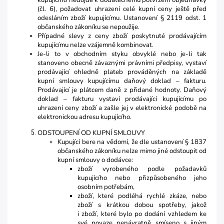
kupujícího nedojde k dodatečnému potvrzení objednávky
(čl. 6), požadovat uhrazení celé kupní ceny ještě před
odesláním zboží kupujícímu. Ustanovení § 2119 odst. 1
občanského zákoníku se nepoužije.
Případné slevy z ceny zboží poskytnuté prodávajícím
kupujícímu nelze vzájemně kombinovat.
Je-li to v obchodním styku obvyklé nebo je-li tak
stanoveno obecně závaznými právními předpisy, vystaví
prodávající ohledně plateb prováděných na základě
kupní smlouvy kupujícímu daňový doklad – fakturu.
Prodávající je plátcem daně z přidané hodnoty. Daňový
doklad – fakturu vystaví prodávající kupujícímu po
uhrazení ceny zboží a zašle jej v elektronické podobě na
elektronickou adresu kupujícího.
ODSTOUPENÍ OD KUPNÍ SMLOUVY
Kupující bere na vědomí, že dle ustanovení § 1837
občanského zákoníku nelze mimo jiné odstoupit od
kupní smlouvy o dodávce:
zboží vyrobeného podle požadavků
kupujícího nebo přizpůsobeného jeho
osobním potřebám,
zboží, které podléhá rychlé zkáze, nebo
zboží s krátkou dobou spotřeby, jakož
i zboží, které bylo po dodání vzhledem ke
své povaze nenávratně smíseno s jiným