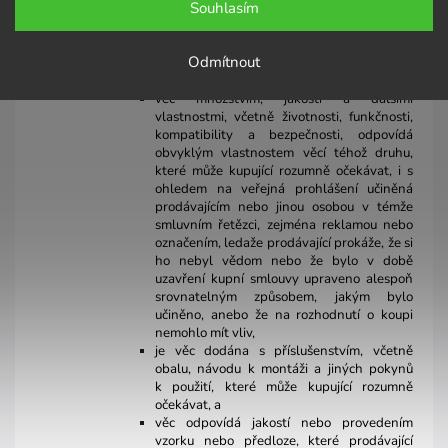
Souhlasím
je věc vhodná k účelu, k němuž se věc
tohoto druhu obvykle používá, i s ohledem
na práva třetích osob, právní předpisy,
Odmítnout
technické normy nebo kodexy chování
daného odvětví, není-li technických norem,
věc množstvím, jakostí a dalšími
vlastnostmi, včetně životnosti, funkčnosti,
kompatibility a bezpečnosti, odpovídá
obvyklým vlastnostem věcí téhož druhu,
které může kupující rozumně očekávat, i s
ohledem na veřejná prohlášení učiněná
prodávajícím nebo jinou osobou v témže
smluvním řetězci, zejména reklamou nebo
označením, ledaže prodávající prokáže, že si
ho nebyl vědom nebo že bylo v době
uzavření kupní smlouvy upraveno alespoň
srovnatelným způsobem, jakým bylo
učiněno, anebo že na rozhodnutí o koupi
nemohlo mít vliv,
je věc dodána s příslušenstvím, včetně
obalu, návodu k montáži a jiných pokynů
k použití, které může kupující rozumně
očekávat, a
věc odpovídá jakostí nebo provedením
vzorku nebo předloze, které prodávající