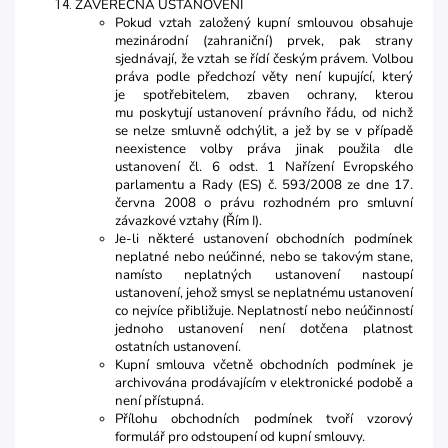
ZÁVĚREČNÁ USTANOVENÍ
Pokud vztah založený kupní smlouvou obsahuje
mezinárodní (zahraniční) prvek, pak strany
sjednávají, že vztah se řídí českým právem. Volbou
práva podle předchozí věty není kupující, který
je spotřebitelem, zbaven ochrany, kterou
mu poskytují ustanovení právního řádu, od nichž
se nelze smluvně odchýlit, a jež by se v případě
neexistence volby práva jinak použila dle
ustanovení čl. 6 odst. 1 Nařízení Evropského
parlamentu a Rady (ES) č. 593/2008 ze dne 17.
června 2008 o právu rozhodném pro smluvní
závazkové vztahy (Řím I).
Je-li některé ustanovení obchodních podmínek
neplatné nebo neúčinné, nebo se takovým stane,
namísto neplatných ustanovení nastoupí
ustanovení, jehož smysl se neplatnému ustanovení
co nejvíce přibližuje. Neplatností nebo neúčinností
jednoho ustanovení není dotčena platnost
ostatních ustanovení.
Kupní smlouva včetně obchodních podmínek je
archivována prodávajícím v elektronické podobě a
není přístupná.
Přílohu obchodních podmínek tvoří vzorový
formulář pro odstoupení od kupní smlouvy.