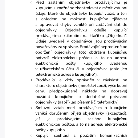
Před zasláním objednávky prodávajícímu je
kupujícímu umožněno zkontrolovat a měnit vstupní
údaje, které do objednávky kupující vložil, a to i
s ohledem na možnost kupujícího zjišťovat
a opravovat chyby vzniklé při zadávání dat do
objednávky. Objednávku odešle kupující
prodávajícímu kliknutím na tlačítko „Objednat“.
Údaje uvedené v objednávce jsou prodávajícím
považovány za správné. Prodávající neprodleně po
obdržení objednávky toto obdržení kupujícímu
potvrdí elektronickou poštou, a to na adresu
elektronické pošty kupujícího uvedenou
v uživatelském účtu či v objednávce (dále jen
„
elektronická adresa kupujícího
“).
Prodávající je vždy oprávněn v závislosti na
charakteru objednávky (množství zboží, výše kupní
ceny, předpokládané náklady na dopravu)
požádat kupujícího o dodatečné potvrzení
objednávky (například písemně či telefonicky).
Smluvní vztah mezi prodávajícím a kupujícím
vzniká doručením přijetí objednávky (akceptací),
jež je prodávajícím zasláno kupujícímu
elektronickou poštou, a to na adresu elektronické
pošty kupujícího.
Kupující souhlasí s použitím komunikačních