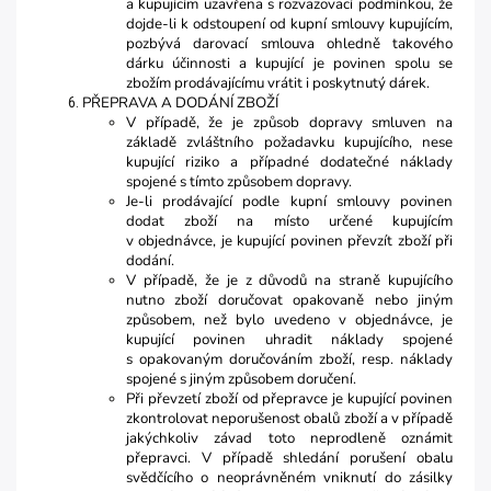
a kupujícím uzavřena s rozvazovací podmínkou, že
dojde-li k odstoupení od kupní smlouvy kupujícím,
pozbývá darovací smlouva ohledně takového
dárku účinnosti a kupující je povinen spolu se
zbožím prodávajícímu vrátit i poskytnutý dárek.
PŘEPRAVA A DODÁNÍ ZBOŽÍ
V případě, že je způsob dopravy smluven na
základě zvláštního požadavku kupujícího, nese
kupující riziko a případné dodatečné náklady
spojené s tímto způsobem dopravy.
Je-li prodávající podle kupní smlouvy povinen
dodat zboží na místo určené kupujícím
v objednávce, je kupující povinen převzít zboží při
dodání.
V případě, že je z důvodů na straně kupujícího
nutno zboží doručovat opakovaně nebo jiným
způsobem, než bylo uvedeno v objednávce, je
kupující povinen uhradit náklady spojené
s opakovaným doručováním zboží, resp. náklady
spojené s jiným způsobem doručení.
Při převzetí zboží od přepravce je kupující povinen
zkontrolovat neporušenost obalů zboží a v případě
jakýchkoliv závad toto neprodleně oznámit
přepravci. V případě shledání porušení obalu
svědčícího o neoprávněném vniknutí do zásilky