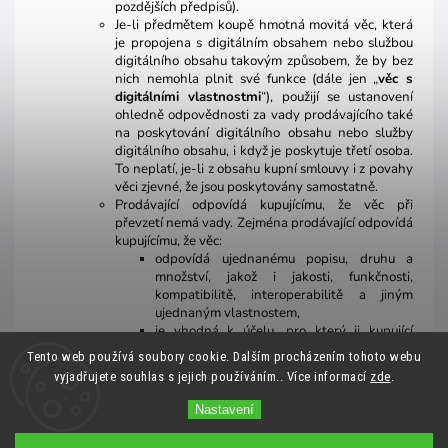
pozdějších předpisů).
Je-li předmětem koupě hmotná movitá věc, která
je propojena s digitálním obsahem nebo službou
digitálního obsahu takovým způsobem, že by bez
nich nemohla plnit své funkce (dále jen „
věc s
digitálními vlastnostmi
“), použijí se ustanovení
ohledně odpovědnosti za vady prodávajícího také
na poskytování digitálního obsahu nebo služby
digitálního obsahu, i když je poskytuje třetí osoba.
To neplatí, je-li z obsahu kupní smlouvy i z povahy
věci zjevné, že jsou poskytovány samostatně.
Prodávající odpovídá kupujícímu, že věc při
převzetí nemá vady. Zejména prodávající odpovídá
kupujícímu, že věc:
odpovídá ujednanému popisu, druhu a
množství, jakož i jakosti, funkčnosti,
kompatibilitě, interoperabilitě a jiným
ujednaným vlastnostem,
je vhodná k účelu, pro který ji kupující
požaduje a s nímž prodávající souhlasil, a
Tento web používá soubory cookie. Dalším procházením tohoto webu
je dodána s ujednaným příslušenstvím a
vyjadřujete souhlas s jejich používáním.. Více informací
zde
.
pokyny k použití, včetně návodu k montáži
nebo instalaci.
Nastavení
Prodávající odpovídá kupujícímu, že vedle
ujednaných vlastností: