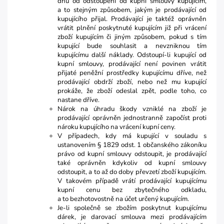
dnů od odstoupení od kupní smlouvy kupujícím,
a to stejným způsobem, jakým je prodávající od
kupujícího přijal. Prodávající je taktéž oprávněn
vrátit plnění poskytnuté kupujícím již při vrácení
zboží kupujícím či jiným způsobem, pokud s tím
kupující bude souhlasit a nevzniknou tím
kupujícímu další náklady. Odstoupí-li kupující od
kupní smlouvy, prodávající není povinen vrátit
přijaté peněžní prostředky kupujícímu dříve, než
prodávající obdrží zboží, nebo než mu kupující
prokáže, že zboží odeslal zpět, podle toho, co
nastane dříve.
Nárok na úhradu škody vzniklé na zboží je
prodávající oprávněn jednostranně započíst proti
nároku kupujícího na vrácení kupní ceny.
V případech, kdy má kupující v souladu s
ustanovením § 1829 odst. 1 občanského zákoníku
právo od kupní smlouvy odstoupit, je prodávající
také oprávněn kdykoliv od kupní smlouvy
odstoupit, a to až do doby převzetí zboží kupujícím.
V takovém případě vrátí prodávající kupujícímu
kupní cenu bez zbytečného odkladu,
a to bezhotovostně na účet určený kupujícím.
Je-li společně se zbožím poskytnut kupujícímu
dárek, je darovací smlouva mezi prodávajícím