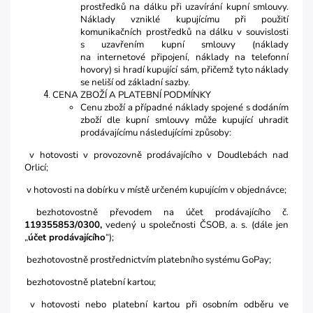
prostředků na dálku při uzavírání kupní smlouvy.
Náklady vzniklé kupujícímu při použití
komunikačních prostředků na dálku v souvislosti
s uzavřením kupní smlouvy (náklady
na internetové připojení, náklady na telefonní
hovory) si hradí kupující sám, přičemž tyto náklady
se neliší od základní sazby.
CENA ZBOŽÍ A PLATEBNÍ PODMÍNKY
Cenu zboží a případné náklady spojené s dodáním
zboží dle kupní smlouvy může kupující uhradit
prodávajícímu následujícími způsoby:
v hotovosti v provozovně prodávajícího v Doudlebách nad
Orlicí;
v hotovosti na dobírku v místě určeném kupujícím v objednávce;
bezhotovostně převodem na účet prodávajícího č.
119355853/0300
,
vedený u společnosti ČSOB, a. s. (dále jen
„
účet prodávajícího
“);
bezhotovostně prostřednictvím platebního systému GoPay;
bezhotovostně platební kartou;
v hotovosti nebo platební kartou při osobním odběru ve