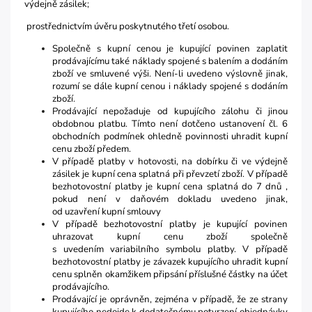
výdejně zásilek;
prostřednictvím úvěru poskytnutého třetí osobou.
Společně s kupní cenou je kupující povinen zaplatit
prodávajícímu také náklady spojené s balením a dodáním
zboží ve smluvené výši. Není-li uvedeno výslovně jinak,
rozumí se dále kupní cenou i náklady spojené s dodáním
zboží.
Prodávající nepožaduje od kupujícího zálohu či jinou
obdobnou platbu. Tímto není dotčeno ustanovení čl. 6
obchodních podmínek ohledně povinnosti uhradit kupní
cenu zboží předem.
V případě platby v hotovosti, na dobírku či ve výdejně
zásilek je kupní cena splatná při převzetí zboží. V případě
bezhotovostní platby je kupní cena splatná do 7 dnů ,
pokud není v daňovém dokladu uvedeno jinak,
od uzavření kupní smlouvy
V případě bezhotovostní platby je kupující povinen
uhrazovat kupní cenu zboží společně
s uvedením variabilního symbolu platby. V případě
bezhotovostní platby je závazek kupujícího uhradit kupní
cenu splněn okamžikem připsání příslušné částky na účet
prodávajícího.
Prodávající je oprávněn, zejména v případě, že ze strany