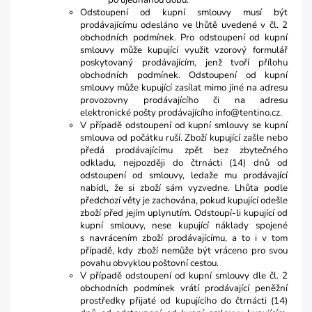
po ujednanou dobu.
Odstoupení od kupní smlouvy musí být
prodávajícímu odesláno ve lhůtě uvedené v čl. 2
obchodních podmínek. Pro odstoupení od kupní
smlouvy může kupující využit vzorový formulář
poskytovaný prodávajícím, jenž tvoří přílohu
obchodních podmínek. Odstoupení od kupní
smlouvy může kupující zasílat mimo jiné na adresu
provozovny prodávajícího či na adresu
elektronické pošty prodávajícího info@tentino.cz.
V případě odstoupení od kupní smlouvy se kupní
smlouva od počátku ruší. Zboží kupující zašle nebo
předá prodávajícímu zpět bez zbytečného
odkladu, nejpozději do čtrnácti (14) dnů od
odstoupení od smlouvy, ledaže mu prodávající
nabídl, že si zboží sám vyzvedne. Lhůta podle
předchozí věty je zachována, pokud kupující odešle
zboží před jejím uplynutím. Odstoupí-li kupující od
kupní smlouvy, nese kupující náklady spojené
s navrácením zboží prodávajícímu, a to i v tom
případě, kdy zboží nemůže být vráceno pro svou
povahu obvyklou poštovní cestou.
V případě odstoupení od kupní smlouvy dle čl. 2
obchodních podmínek vrátí prodávající peněžní
prostředky přijaté od kupujícího do čtrnácti (14)