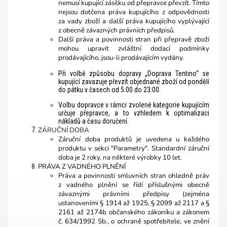
nemusí kupující zásilku od přepravce převzít. Tímto
nejsou dotčena práva kupujícího z odpovědnosti
za vady zboží a další práva kupujícího vyplývající
z obecně závazných právních předpisů.
Další práva a povinnosti stran při přepravě zboží
mohou upravit zvláštní dodací podmínky
prodávajícího, jsou-li prodávajícím vydány.
Při volbě způsobu dopravy „Doprava Tentino“ se
kupující zavazuje převzít objednané zboží od pondělí
do pátku v časech od 5:00 do 23:00.
Volbu dopravce v rámci zvolené kategorie kupujícím
určuje přepravce, a to vzhledem k optimalizaci
nákladů a času doručení.
ZÁRUČNÍ DOBA
Záruční doba produktů je uvedena u každého
produktu v sekci "Parametry". Standardní záruční
doba je 2 roky, na některé výrobky 10 let.
PRÁVA Z VADNÉHO PLNĚNÍ
Práva a povinnosti smluvních stran ohledně práv
z vadného plnění se řídí příslušnými obecně
závaznými právními předpisy (zejména
ustanoveními § 1914 až 1925, § 2099 až 2117 a §
2161 až 2174b občanského zákoníku a zákonem
č. 634/1992 Sb., o ochraně spotřebitele, ve znění