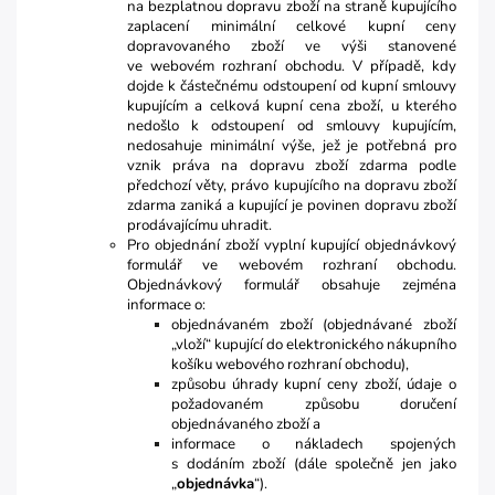
na bezplatnou dopravu zboží na straně kupujícího
zaplacení minimální celkové kupní ceny
dopravovaného zboží ve výši stanovené
ve webovém rozhraní obchodu. V případě, kdy
dojde k částečnému odstoupení od kupní smlouvy
kupujícím a celková kupní cena zboží, u kterého
nedošlo k odstoupení od smlouvy kupujícím,
nedosahuje minimální výše, jež je potřebná pro
vznik práva na dopravu zboží zdarma podle
předchozí věty, právo kupujícího na dopravu zboží
zdarma zaniká a kupující je povinen dopravu zboží
prodávajícímu uhradit.
Pro objednání zboží vyplní kupující objednávkový
formulář ve webovém rozhraní obchodu.
Objednávkový formulář obsahuje zejména
informace o:
objednávaném zboží (objednávané zboží
„vloží“ kupující do elektronického nákupního
košíku webového rozhraní obchodu),
způsobu úhrady kupní ceny zboží, údaje o
požadovaném způsobu doručení
objednávaného zboží a
informace o nákladech spojených
s dodáním zboží (dále společně jen jako
„
objednávka
“).