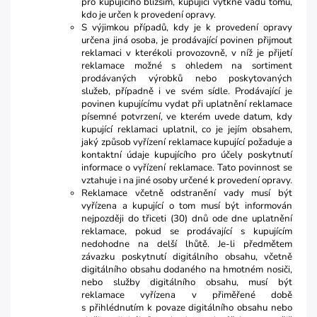
pro kupujícího bližším, kupující vytkne vadu tomu,
kdo je určen k provedení opravy.
S výjimkou případů, kdy je k provedení opravy
určena jiná osoba, je prodávající povinen přijmout
reklamaci v kterékoli provozovně, v níž je přijetí
reklamace možné s ohledem na sortiment
prodávaných výrobků nebo poskytovaných
služeb, případně i ve svém sídle. Prodávající je
povinen kupujícímu vydat při uplatnění reklamace
písemné potvrzení, ve kterém uvede datum, kdy
kupující reklamaci uplatnil, co je jejím obsahem,
jaký způsob vyřízení reklamace kupující požaduje a
kontaktní údaje kupujícího pro účely poskytnutí
informace o vyřízení reklamace. Tato povinnost se
vztahuje i na jiné osoby určené k provedení opravy.
Reklamace včetně odstranění vady musí být
vyřízena a kupující o tom musí být informován
nejpozději do třiceti (30) dnů ode dne uplatnění
reklamace, pokud se prodávající s kupujícím
nedohodne na delší lhůtě. Je-li předmětem
závazku poskytnutí digitálního obsahu, včetně
digitálního obsahu dodaného na hmotném nosiči,
nebo služby digitálního obsahu, musí být
reklamace vyřízena v přiměřené době
s přihlédnutím k povaze digitálního obsahu nebo