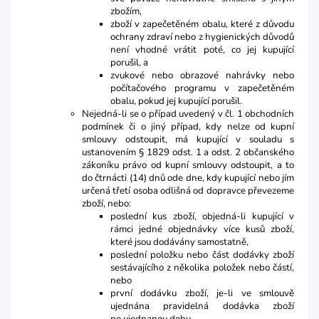
zbožím,
zboží v zapečetěném obalu, které z důvodu
ochrany zdraví nebo z hygienických důvodů
není vhodné vrátit poté, co jej kupující
porušil, a
zvukové nebo obrazové nahrávky nebo
počítačového programu v zapečetěném
obalu, pokud jej kupující porušil.
Nejedná-li se o případ uvedený v čl. 1 obchodních
podmínek či o jiný případ, kdy nelze od kupní
smlouvy odstoupit, má kupující v souladu s
ustanovením § 1829 odst. 1 a odst. 2 občanského
zákoníku právo od kupní smlouvy odstoupit, a to
do čtrnácti (14) dnů ode dne, kdy kupující nebo jím
určená třetí osoba odlišná od dopravce převezeme
zboží, nebo:
poslední kus zboží, objedná-li kupující v
rámci jedné objednávky více kusů zboží,
které jsou dodávány samostatně,
poslední položku nebo část dodávky zboží
sestávajícího z několika položek nebo částí,
nebo
první dodávku zboží, je-li ve smlouvě
ujednána pravidelná dodávka zboží