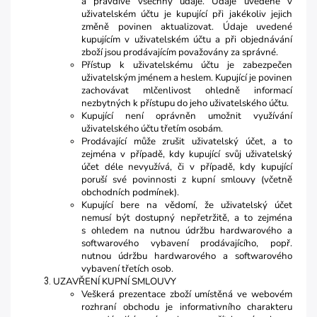
a pravdivě všechny údaje. Údaje uvedené v
uživatelském účtu je kupující při jakékoliv jejich
změně povinen aktualizovat. Údaje uvedené
kupujícím v uživatelském účtu a při objednávání
zboží jsou prodávajícím považovány za správné.
Přístup k uživatelskému účtu je zabezpečen
uživatelským jménem a heslem. Kupující je povinen
zachovávat mlčenlivost ohledně informací
nezbytných k přístupu do jeho uživatelského účtu.
Kupující není oprávněn umožnit využívání
uživatelského účtu třetím osobám.
Prodávající může zrušit uživatelský účet, a to
zejména v případě, kdy kupující svůj uživatelský
účet déle nevyužívá, či v případě, kdy kupující
poruší své povinnosti z kupní smlouvy (včetně
obchodních podmínek).
Kupující bere na vědomí, že uživatelský účet
nemusí být dostupný nepřetržitě, a to zejména
s ohledem na nutnou údržbu hardwarového a
softwarového vybavení prodávajícího, popř.
nutnou údržbu hardwarového a softwarového
vybavení třetích osob.
UZAVŘENÍ KUPNÍ SMLOUVY
Veškerá prezentace zboží umístěná ve webovém
rozhraní obchodu je informativního charakteru