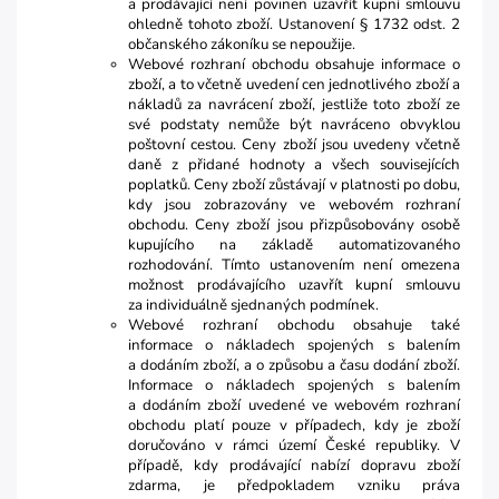
a prodávající není povinen uzavřít kupní smlouvu
ohledně tohoto zboží. Ustanovení § 1732 odst. 2
občanského zákoníku se nepoužije.
Webové rozhraní obchodu obsahuje informace o
zboží, a to včetně uvedení cen jednotlivého zboží a
nákladů za navrácení zboží, jestliže toto zboží ze
své podstaty nemůže být navráceno obvyklou
poštovní cestou. Ceny zboží jsou uvedeny včetně
daně z přidané hodnoty a všech souvisejících
poplatků. Ceny zboží zůstávají v platnosti po dobu,
kdy jsou zobrazovány ve webovém rozhraní
obchodu. Ceny zboží jsou přizpůsobovány osobě
kupujícího na základě automatizovaného
rozhodování. Tímto ustanovením není omezena
možnost prodávajícího uzavřít kupní smlouvu
za individuálně sjednaných podmínek.
Webové rozhraní obchodu obsahuje také
informace o nákladech spojených s balením
a dodáním zboží, a o způsobu a času dodání zboží.
Informace o nákladech spojených s balením
a dodáním zboží uvedené ve webovém rozhraní
obchodu platí pouze v případech, kdy je zboží
doručováno v rámci území České republiky. V
případě, kdy prodávající nabízí dopravu zboží
zdarma, je předpokladem vzniku práva