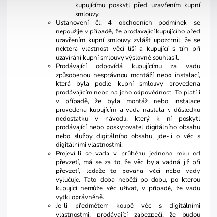
kupujícímu poskytl před uzavřením kupní
smlouvy.
Ustanovení čl. 4 obchodních podmínek se
nepoužije v případě, že prodávající kupujícího před
uzavřením kupní smlouvy zvlášť upozornil, že se
některá vlastnost věci liší a kupující s tím při
uzavírání kupní smlouvy výslovně souhlasil.
Prodávající odpovídá kupujícímu za vadu
způsobenou nesprávnou montáží nebo instalací,
která byla podle kupní smlouvy provedena
prodávajícím nebo na jeho odpovědnost. To platí i
v případě, že byla montáž nebo instalace
provedena kupujícím a vada nastala v důsledku
nedostatku v návodu, který k ní poskytl
prodávající nebo poskytovatel digitálního obsahu
nebo služby digitálního obsahu, jde-li o věc s
digitálními vlastnostmi.
Projeví-li se vada v průběhu jednoho roku od
převzetí, má se za to, že věc byla vadná již při
převzetí, ledaže to povaha věci nebo vady
vylučuje. Tato doba neběží po dobu, po kterou
kupující nemůže věc užívat, v případě, že vadu
vytkl oprávněně.
Je-li předmětem koupě věc s digitálními
vlastnostmi, prodávající zabezpečí, že budou