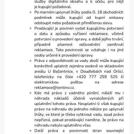
služby digitálního obsahu a k účelu, pro nějž
je kupující požadoval.
Po marném uplynutí lhůty podle čl. 18 obchodních
podmínek může kupující od kupní smlouvy
odstoupit nebo požadovat přiměřenou slevu.
Prodávající je povinen vydat kupujícímu potvrzení
o datu a způsobu vyřízení reklamace, včetně
potvrzení o provedení opravy, a době jejího trvání,
případně písemné odůvodnění zamítnutí
reklamace. Tato povinnost se vztahuje i na jiné
osoby určené k provedení opravy.
Práva z odpovědnosti za vady zboží může kupující
konkrétně uplatnit zejména osobně ve skladovém
areálu U Bažantnice, v Doudlebách nad Orlicí,
telefonicky na čísle +420 777 259 525 či
elektronickou poštou na adrese
reklamace@tentino.cz.
Kdo má právo z vadného plnění, náleží mu i
náhrada nákladů účelně vynaložených při
uplatnění tohoto práva. Neuplatní-li však kupující
právo na náhradu do jednoho měsíce po uplynutí
lhůty, ve které je třeba vytknout vadu, soud právo
nepřizná, pokud prodávající namítne, že právo na
náhradu nebylo uplatněno včas.
Další práva a povinnosti stran související