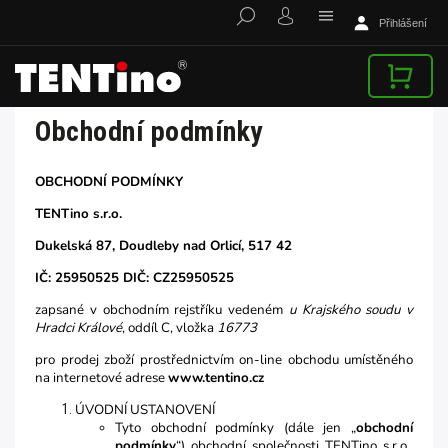
Přihlášení
Obchodní podmínky
OBCHODNÍ PODMÍNKY
TENTino s.r.o.
Dukelská 87, Doudleby nad Orlicí, 517 42
IČ:
25950525 DIČ: CZ25950525
zapsané v obchodním rejstříku vedeném
u Krajského soudu v
Hradci Králové
, oddíl C, vložka
16773
pro prodej zboží prostřednictvím on-line obchodu umístěného
na internetové adrese
www.tentino.cz
ÚVODNÍ USTANOVENÍ
Tyto obchodní podmínky (dále jen „
obchodní
podmínky
“) obchodní společnosti TENTino s.r.o.,