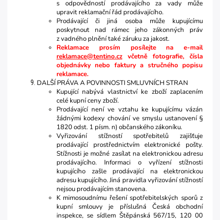
s odpovědností prodávajícího za vady může
upravit reklamační řád prodávajícího.
Prodávající či jiná osoba může kupujícímu
poskytnout nad rámec jeho zákonných práv
z vadného plnění také záruku za jakost.
Reklamace prosím posílejte na e-mail
reklamace@tentino.cz
včetně fotografie, čísla
objednávky nebo faktury a stručného popisu
reklamace.
DALŠÍ PRÁVA A POVINNOSTI SMLUVNÍCH STRAN
Kupující nabývá vlastnictví ke zboží zaplacením
celé kupní ceny zboží.
Prodávající není ve vztahu ke kupujícímu vázán
žádnými kodexy chování ve smyslu ustanovení §
1820 odst. 1 písm. n) občanského zákoníku.
Vyřizování stížností spotřebitelů zajišťuje
prodávající prostřednictvím elektronické pošty.
Stížnosti je možné zasílat na elektronickou adresu
prodávajícího. Informaci o vyřízení stížnosti
kupujícího zašle prodávající na elektronickou
adresu kupujícího. Jiná pravidla vyřizování stížností
nejsou prodávajícím stanovena.
K mimosoudnímu řešení spotřebitelských sporů z
kupní smlouvy je příslušná Česká obchodní
inspekce, se sídlem Štěpánská 567/15, 120 00