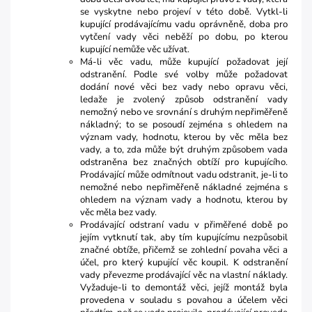
se vyskytne nebo projeví v této době. Vytkl-li
kupující prodávajícímu vadu oprávněně, doba pro
vytčení vady věci neběží po dobu, po kterou
kupující nemůže věc užívat.
Má-li věc vadu, může kupující požadovat její
odstranění. Podle své volby může požadovat
dodání nové věci bez vady nebo opravu věci,
ledaže je zvolený způsob odstranění vady
nemožný nebo ve srovnání s druhým nepřiměřeně
nákladný; to se posoudí zejména s ohledem na
význam vady, hodnotu, kterou by věc měla bez
vady, a to, zda může být druhým způsobem vada
odstraněna bez značných obtíží pro kupujícího.
Prodávající může odmítnout vadu odstranit, je-li to
nemožné nebo nepřiměřeně nákladné zejména s
ohledem na význam vady a hodnotu, kterou by
věc měla bez vady.
Prodávající odstraní vadu v přiměřené době po
jejím vytknutí tak, aby tím kupujícímu nezpůsobil
značné obtíže, přičemž se zohlední povaha věci a
účel, pro který kupující věc koupil. K odstranění
vady převezme prodávající věc na vlastní náklady.
Vyžaduje-li to demontáž věci, jejíž montáž byla
provedena v souladu s povahou a účelem věci