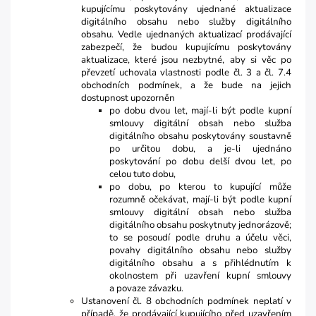
kupujícímu poskytovány ujednané aktualizace
digitálního obsahu nebo služby digitálního
obsahu. Vedle ujednaných aktualizací prodávající
zabezpečí, že budou kupujícímu poskytovány
aktualizace, které jsou nezbytné, aby si věc po
převzetí uchovala vlastnosti podle čl. 3 a čl. 7.4
obchodních podmínek, a že bude na jejich
dostupnost upozorněn
po dobu dvou let, mají-li být podle kupní
smlouvy digitální obsah nebo služba
digitálního obsahu poskytovány soustavně
po určitou dobu, a je-li ujednáno
poskytování po dobu delší dvou let, po
celou tuto dobu,
po dobu, po kterou to kupující může
rozumně očekávat, mají-li být podle kupní
smlouvy digitální obsah nebo služba
digitálního obsahu poskytnuty jednorázově;
to se posoudí podle druhu a účelu věci,
povahy digitálního obsahu nebo služby
digitálního obsahu a s přihlédnutím k
okolnostem při uzavření kupní smlouvy
a povaze závazku.
Ustanovení čl. 8 obchodních podmínek neplatí v
případě, že prodávající kupujícího před uzavřením