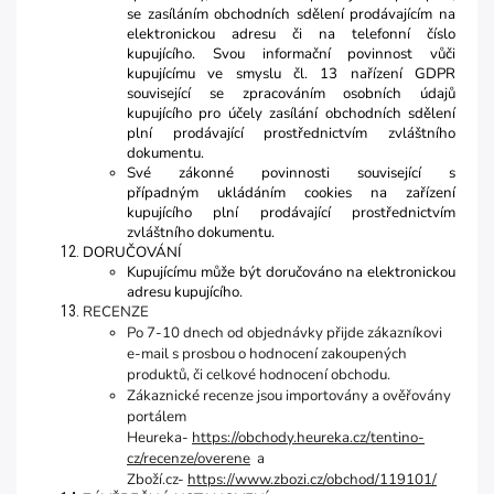
se zasíláním obchodních sdělení prodávajícím na
elektronickou adresu či na telefonní číslo
kupujícího. Svou informační povinnost vůči
kupujícímu ve smyslu čl. 13 nařízení GDPR
související se zpracováním osobních údajů
kupujícího pro účely zasílání obchodních sdělení
plní prodávající prostřednictvím zvláštního
dokumentu.
Své zákonné povinnosti související s
případným ukládáním cookies na zařízení
kupujícího plní prodávající prostřednictvím
zvláštního dokumentu.
DORUČOVÁNÍ
Kupujícímu může být doručováno na elektronickou
adresu kupujícího.
RECENZE
Po 7-10 dnech od objednávky přijde zákazníkovi
e-mail s prosbou o hodnocení zakoupených
produktů, či celkové hodnocení obchodu.
Zákaznické recenze jsou importovány a ověřovány
portálem
Heureka-
https://obchody.heureka.cz/tentino-
cz/recenze/overene
a
Zboží.cz-
https://www.zbozi.cz/obchod/119101/