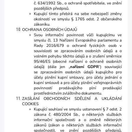
č. 634/1992 Sb., o ochraně spotřebitele, ve znění
pozdějších předpisů.
Kupující tímto přebírá na sebe nebezpečí změny
okolností ve smyslu § 1765 odst. 2 občanského
zákoníku.
OCHRANA OSOBNÍCH ÚDAJŮ
Svou informační povinnost vůči kupujícímu ve
smyslu čl. 13 Nařízení Evropského parlamentu a
Rady 2016/679 o ochraně fyzických osob v
souvislosti se zpracováním osobních údajů a o
volném pohybu těchto údajů a o zrušení směrnice
95/46/ES (obecné nařízení o ochraně osobních
údajů) (dále jen „
nařízení GDPR
“) související
se zpracováním osobních údajů kupujícího pro
účely plnění kupní smlouvy, pro účely jednání o
kupní smlouvě a pro účely plnění veřejnoprávních
povinností prodávajícího plní prodávající
prostřednictvím zvláštního dokumentu.
ZASÍLÁNÍ OBCHODNÍCH SDĚLENÍ A UKLÁDÁNÍ
COOKIES
Kupující souhlasí ve smyslu ustanovení § 7 odst. 2
zákona č. 480/2004 Sb., o některých službách
informační společnosti a o změně některých
zákonů (zákon o některých službách informační
společnosti), ve znění pozdějších předpisů,