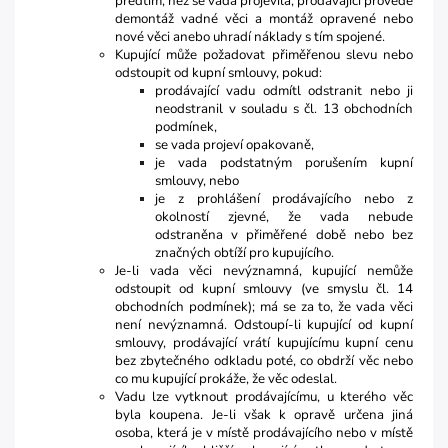
předtím, než se vada projevila, prodávající provede
demontáž vadné věci a montáž opravené nebo
nové věci anebo uhradí náklady s tím spojené.
Kupující může požadovat přiměřenou slevu nebo
odstoupit od kupní smlouvy, pokud:
prodávající vadu odmítl odstranit nebo ji
neodstranil v souladu s čl. 13 obchodních
podmínek,
se vada projeví opakovaně,
je vada podstatným porušením kupní
smlouvy, nebo
je z prohlášení prodávajícího nebo z
okolností zjevné, že vada nebude
odstraněna v přiměřené době nebo bez
značných obtíží pro kupujícího.
Je-li vada věci nevýznamná, kupující nemůže
odstoupit od kupní smlouvy (ve smyslu čl. 14
obchodních podmínek); má se za to, že vada věci
není nevýznamná. Odstoupí-li kupující od kupní
smlouvy, prodávající vrátí kupujícímu kupní cenu
bez zbytečného odkladu poté, co obdrží věc nebo
co mu kupující prokáže, že věc odeslal.
Vadu lze vytknout prodávajícímu, u kterého věc
byla koupena. Je-li však k opravě určena jiná
osoba, která je v místě prodávajícího nebo v místě