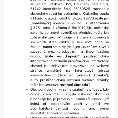
se sídlem Jiráskova 359, Doudleby nad Orlicí,
51742, identifikační číslo: 25950525, zapsané v
obchodním rejstříku vedeném u Krajského soudu
v Hradci Králové , oddíl C, vložka 16773 (dále jen
„
prodávající
“) upravují v souladu s ustanovením
§ 1751 odst. 1 zákona č. 89/2012 Sb., občanský
zákoník, ve znění pozdějších předpisů (dále jen
„
občanský zákoník
“) vzájemná práva a povinnosti
smluvních stran vzniklé v souvislosti nebo na
základě kupní smlouvy (dále jen „
kupní smlouva
“)
uzavírané mezi prodávajícím a jinou fyzickou
osobou (dále jen „
kupující
“) prostřednictvím
internetového obchodu prodávajícího. Internetový
obchod je prodávajícím provozován na webové
stránce umístěné na internetové adrese
www.tentino.cz (dále jen „
webová stránka
“),
a to prostřednictvím rozhraní webové stránky
(dále jen „
webové rozhraní obchodu
“).
Obchodní podmínky se nevztahují na případy, kdy
osoba, která má v úmyslu nakoupit zboží od
prodávajícího, je právnickou osobou či osobou, jež
jedná při objednávání zboží v rámci své
podnikatelské činnosti nebo v rámci svého
samostatného výkonu povolání.