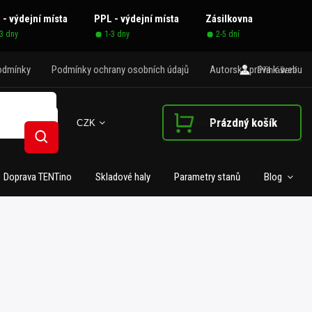
 - výdejní místa
PPL - výdejní místa
Zásilkovna
-3 dny
1-3 dny
2-5 dní
odmínky
Podmínky ochrany osobních údajů
Autorská práva k webu
Přihlášení
Prázdný košík
CZK
Nákupní košík
Hledat
Doprava TENTino
Skladové haly
Parametry stanů
Blog