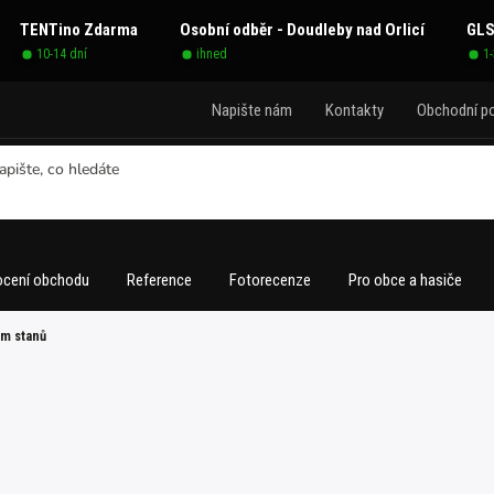
TENTino Zdarma
Osobní odběr - Doudleby nad Orlicí
GLS
10-14 dní
ihned
1
Napište nám
Kontakty
Obchodní p
cení obchodu
Reference
Fotorecenze
Pro obce a hasiče
m stanů