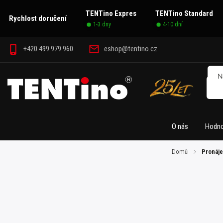
TENTino Expres
TENTino Standard
Rychlost doručení
1-3 dny
4-10 dní
+420 499 979 960
eshop@tentino.cz
O nás
Hodno
Domů
/
Pronáje