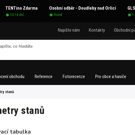
TENTino Zdarma
Osobní odběr - Doudleby nad Orlicí
GLS
10-14 dní
ihned
1
Napište nám
Kontakty
Obchodní p
cení obchodu
Reference
Fotorecenze
Pro obce a hasiče
ry stanů
etry stanů
ací tabulka