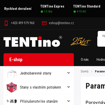
TENTino Expres
TENTino Standard
Rychlost doručení
1-3 dny
4-10 dní
+420 499 979 960
eshop@tentino.cz
O nás
Hodno
Domů
/
Paramet
Jednobarevné stany
Param
Stany s vlastním potiskem
Příslušenství ke stanům
Porovnáv