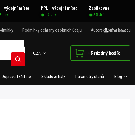
 - výdejní místa
PPL - výdejní místa
Zásilkovna
-3 dny
1-3 dny
2-5 dní
odmínky
Podmínky ochrany osobních údajů
Autorská práva k webu
Přihlášení
Prázdný košík
CZK
Nákupní košík
Hledat
Doprava TENTino
Skladové haly
Parametry stanů
Blog