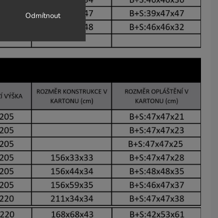
Odmítnout