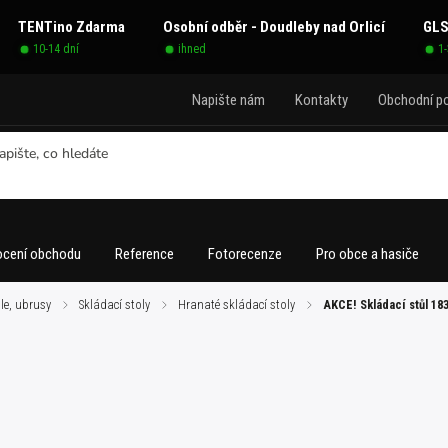
TENTino Zdarma
Osobní odběr - Doudleby nad Orlicí
GLS
10-14 dní
ihned
1
Napište nám
Kontakty
Obchodní p
cení obchodu
Reference
Fotorecenze
Pro obce a hasiče
dle, ubrusy
/
Skládací stoly
/
Hranaté skládací stoly
/
AKCE! Skládací stůl 