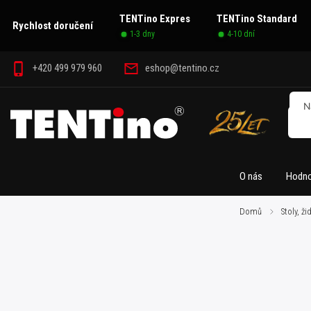
TENTino Expres
TENTino Standard
Rychlost doručení
1-3 dny
4-10 dní
+420 499 979 960
eshop@tentino.cz
O nás
Hodno
Domů
/
Stoly, ži