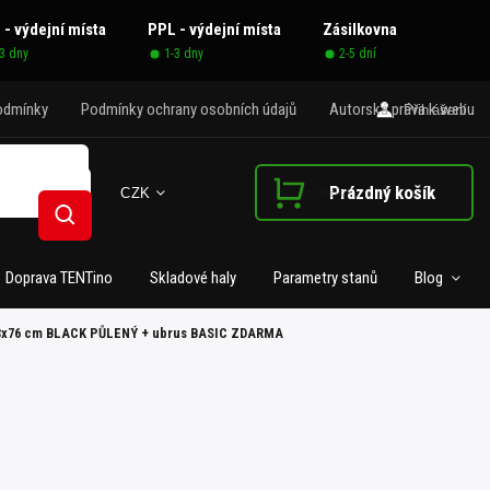
 - výdejní místa
PPL - výdejní místa
Zásilkovna
-3 dny
1-3 dny
2-5 dní
odmínky
Podmínky ochrany osobních údajů
Autorská práva k webu
Přihlášení
Prázdný košík
CZK
Nákupní košík
Hledat
Doprava TENTino
Skladové haly
Parametry stanů
Blog
183x76 cm BLACK PŮLENÝ + ubrus BASIC ZDARMA