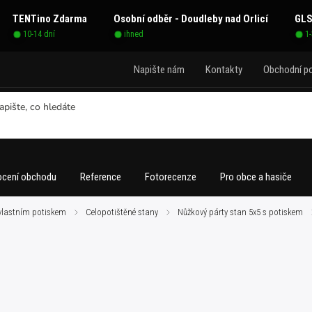
TENTino Zdarma
Osobní odběr - Doudleby nad Orlicí
GLS
10-14 dní
ihned
1
Napište nám
Kontakty
Obchodní p
cení obchodu
Reference
Fotorecenze
Pro obce a hasiče
 vlastním potiskem
/
Celopotištěné stany
/
Nůžkový párty stan 5x5 s potiskem