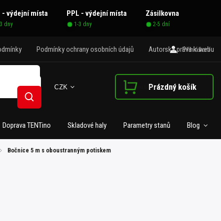
 - výdejní místa
PPL - výdejní místa
Zásilkovna
-3 dny
1-3 dny
2-5 dní
odmínky
Podmínky ochrany osobních údajů
Autorská práva k webu
Přihlášení
Prázdný košík
CZK
Nákupní košík
Hledat
Doprava TENTino
Skladové haly
Parametry stanů
Blog
/
Bočnice 5 m s oboustranným potiskem