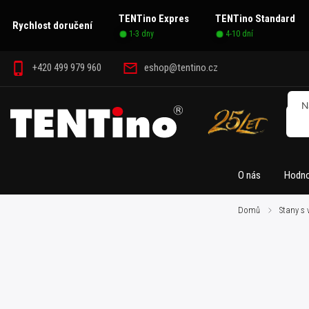
TENTino Expres
TENTino Standard
Rychlost doručení
1-3 dny
4-10 dní
+420 499 979 960
eshop@tentino.cz
O nás
Hodno
Domů
/
Stany s