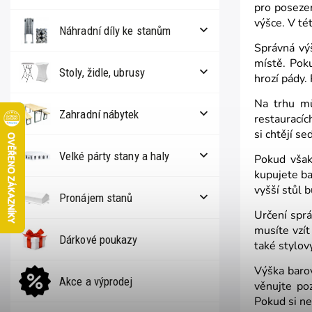
pro posezen
výšce. V tét
Náhradní díly ke stanům
Správná vý
místě. Pok
Stoly, židle, ubrusy
hrozí pády.
Na trhu mů
Zahradní nábytek
restauracíc
si chtějí s
Velké párty stany a haly
Pokud však
kupujete ba
vyšší stůl 
Pronájem stanů
Určení sprá
musíte vzít
Dárkové poukazy
také stylov
Výška barov
Akce a výprodej
věnujte po
Pokud si ne