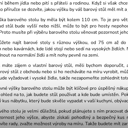
í během jídla nebo pití s přáteli a rodinou. Když si však chc
o příručce se dozvíte, jakou výšku by váš barový stůl měl mít a ja
ška barového stolu by měla být kolem 110 cm. To je pro větš
ud stůl bude vyšší nebo nižší, může to být pro hosty nepoho
 Proto musíte při výběru barového stolu věnovat pozornost jeh
žete najít barové stoly s různou výškou, od 75 cm až do 
h nebo kavárnách, kde lidé stojí nebo sedí na vysokých židlích. N
ednout na normální židli a mít nohy pevně na zemi.
 máte zájem o vlastní barový stůl, měli bychom doporučit, a
rový stůl z obchodu nebo si ho necháváte na míru vyrobit, mů
bude vyžadovat i vysoké židle, takže nezapomeňte zohlednit to
vné výšky barového stolu může být klíčové pro úspěšný nákup
 ohled na to, jak budete stůl používat a kde bude umístěn. Po
ý kus nábytku, který bude skvěle vypadat v vaší kuchyni, obýva
ého stolu je velmi důležitá, pokud plánujete s ním pracovat d
zornost jeho výšce, abyste získali pohodlný a bezpečný kus 
víte rady, zvažte možnost výroby na míru. Takže budete mít za