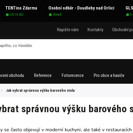
TENTino Zdarma
Osobní odběr - Doudleby nad Orlicí
GLS
10-14 dní
ihned
1
Napište nám
Kontakty
Obchodní p
cení obchodu
Reference
Fotorecenze
Pro obce a hasiče
/
Jak vybrat správnou výšku barového stolu
ybrat správnou výšku barového s
y se často objevují v moderní kuchyni, ale také v restauracích