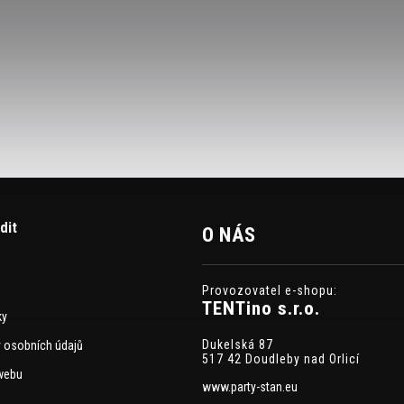
dit
O NÁS
Provozovatel e-shopu:
TENTino s.r.o.
ky
Dukelská 87
 osobních údajů
517 42 Doudleby nad Orlicí
webu
www.party-stan.eu