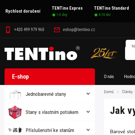
TENTino Expres
TENTino Standard
Rychlost doručení
1-3 dny
4-10 dní
+420 499 979 960
eshop@tentino.cz
O nás
Hodno
Domů
/
Články
Jednobarevné stany
Jak v
Stany s vlastním potiskem
Příslušenství ke stanům
Barové stol