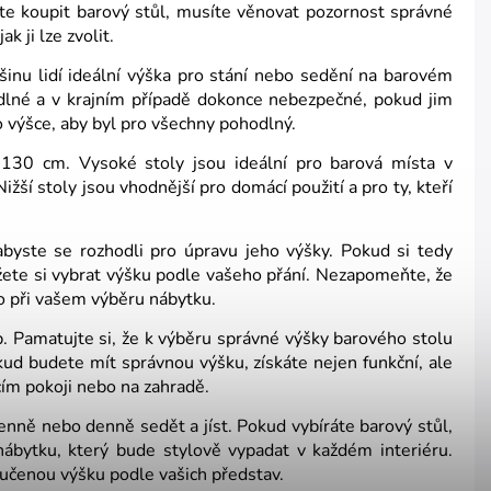
ete koupit barový stůl, musíte věnovat pozornost správné
k ji lze zvolit.
inu lidí ideální výška pro stání nebo sedění na barovém
dlné a v krajním případě dokonce nebezpečné, pokud jim
o výšce, aby byl pro všechny pohodlný.
130 cm. Vysoké stoly jsou ideální pro barová místa v
ižší stoly jsou vhodnější pro domácí použití a pro ty, kteří
byste se rozhodli pro úpravu jeho výšky. Pokud si tedy
žete si vybrat výšku podle vašeho přání. Nezapomeňte, že
to při vašem výběru nábytku.
. Pamatujte si, že k výběru správné výšky barového stolu
kud budete mít správnou výšku, získáte nejen funkční, ale
cím pokoji nebo na zahradě.
enně nebo denně sedět a jíst. Pokud vybíráte barový stůl,
nábytku, který bude stylově vypadat v každém interiéru.
ručenou výšku podle vašich představ.