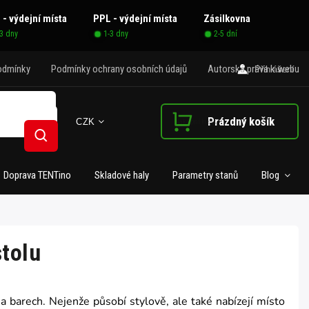
 - výdejní místa
PPL - výdejní místa
Zásilkovna
-3 dny
1-3 dny
2-5 dní
odmínky
Podmínky ochrany osobních údajů
Autorská práva k webu
Přihlášení
Prázdný košík
CZK
Nákupní košík
Hledat
Doprava TENTino
Skladové haly
Parametry stanů
Blog
tolu
 a barech. Nejenže působí stylově, ale také nabízejí místo