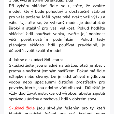
3. Jak vybrat správnou skládací židli
Při výběru skládací židle se ujistěte, že zvolíte
model, který bude pohodlný a dostatečně stabilní
pro vaše potřeby. Měli byste také zvážit vaši výšku a
váhu. Ujistěte se, že vybraný model je dostatečně
široký a stabilní pro vaši velikost. Pokud hodláte
skládací židli používat venku, zvažte její odolnost
vůči povětrnostním podmínkám. Pokud tedy
plánujete skládací židli používat pravidelně, je
důležité zvolit kvalitní model.
4. Jak se o skládací židli starat
Skládací židle jsou snadné na údržbu. Stačí je zbavit
prachu a nečistot jemným hadříkem. Pokud má židle
nálepky nebo skvrny, lze je odstraňovat mýdlovou
vodou nebo speciálními čisticími prostředky pro
povrchy, které jsou odolné vůči vlhkosti. Důležité je
vždy dodržovat instrukce od výrobce, abyste zajistili
správnou údržbu a zachovali židli v dobrém stavu.
Skládací židle
jsou skvělým řešením pro ty, kteří
hledají praktické řešení pro své bydlení nebo