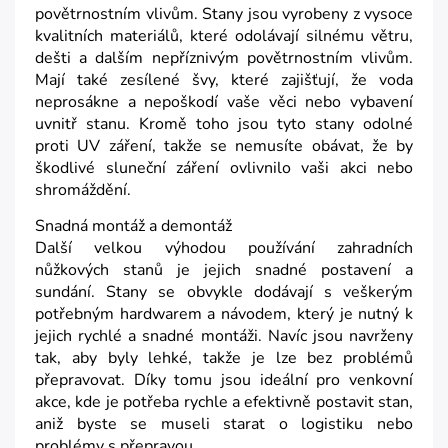
povětrnostním vlivům. Stany jsou vyrobeny z vysoce
kvalitních materiálů, které odolávají silnému větru,
dešti a dalším nepříznivým povětrnostním vlivům.
Mají také zesílené švy, které zajišťují, že voda
neprosákne a nepoškodí vaše věci nebo vybavení
uvnitř stanu. Kromě toho jsou tyto stany odolné
proti UV záření, takže se nemusíte obávat, že by
škodlivé sluneční záření ovlivnilo vaši akci nebo
shromáždění.
Snadná montáž a demontáž
Další velkou výhodou používání zahradních
nůžkových stanů je jejich snadné postavení a
sundání. Stany se obvykle dodávají s veškerým
potřebným hardwarem a návodem, který je nutný k
jejich rychlé a snadné montáži. Navíc jsou navrženy
tak, aby byly lehké, takže je lze bez problémů
přepravovat. Díky tomu jsou ideální pro venkovní
akce, kde je potřeba rychle a efektivně postavit stan,
aniž byste se museli starat o logistiku nebo
problémy s přepravou.