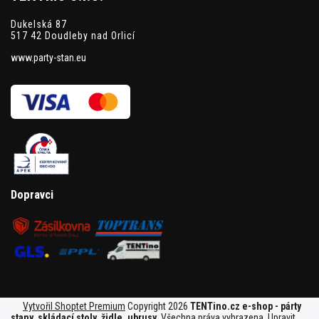
Dukelská 87
517 42 Doudleby nad Orlicí
www.party-stan.eu
Dopravci
Vytvořil Shoptet Premium
Copyright 2026
TENTino.cz e-shop - párty
stany, skládací stoly, židle, ubrusy
. Všechna práva vyhrazena.
Upravit