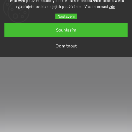
Tento web používá soubory cookie. Dalším procházením tohoto webu
vyjadřujete souhlas s jejich používáním.. Více informací
zde
.
Nastavení
Souhlasím
Odmítnout