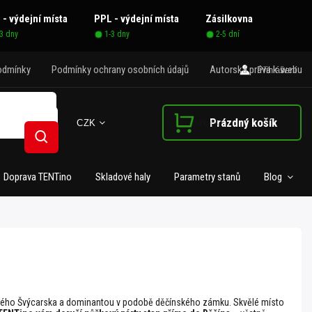
 - výdejní místa
PPL - výdejní místa
Zásilkovna
-3 dny
1-3 dny
2-5 dní
odmínky
Podmínky ochrany osobních údajů
Autorská práva k webu
Přihlášení
Prázdný košík
CZK
Nákupní košík
Hledat
Doprava TENTino
Skladové haly
Parametry stanů
Blog
kého Švýcarska a dominantou v podobě děčínského zámku. Skvělé místo