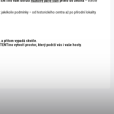
TENTino vám doručí
nůžkový párty stan
přímo do Děčína
– včetně
jakékoliv podmínky – od historického centra až po přírodní lokality.
, a přitom vypadá skvěle.
TENTino vytvoří prostor, který podrží vás i vaše hosty.