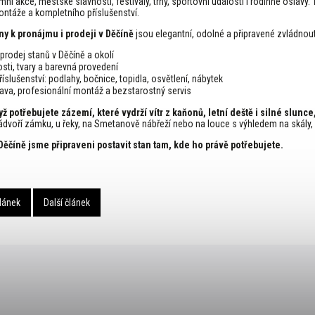
emní akce, městské slavnosti, festivaly, trhy, sportovní události i rodinné oslavy.
ntáže a kompletního příslušenství.
any k pronájmu i prodeji v Děčíně
jsou elegantní, odolné a připravené zvládnout 
rodej stanů v Děčíně a okolí
sti, tvary a barevná provedení
íslušenství: podlahy, bočnice, topidla, osvětlení, nábytek
va, profesionální montáž a bezstarostný servis
ž potřebujete zázemí, které vydrží vítr z kaňonů, letní deště i silné slunce
nádvoří zámku, u řeky, na Smetanově nábřeží nebo na louce s výhledem na skály,
Děčíně jsme připraveni postavit stan tam, kde ho právě potřebujete.
lánek
Další článek