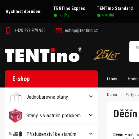
TENTino Expres
TENTino Standard
Rychlost doručení
1-3 dny
4-10 dní
+420 499 979 960
eshop@tentino.cz
O nás
Hodno
Domů
/
Párty st
Jednobarevné stany
Děčín
Stany s vlastním potiskem
Příslušenství ke stanům
Děčín
– město 