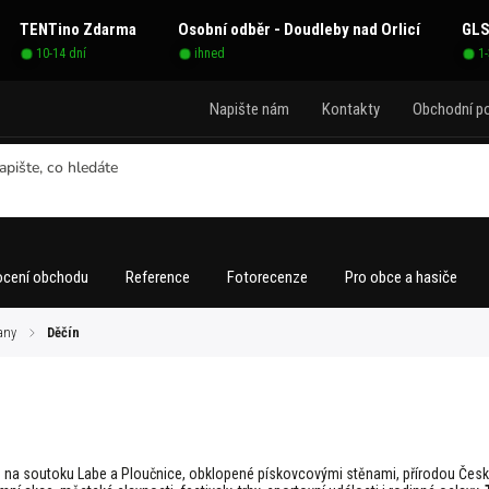
TENTino Zdarma
Osobní odběr - Doudleby nad Orlicí
GLS
10-14 dní
ihned
1
Napište nám
Kontakty
Obchodní p
cení obchodu
Reference
Fotorecenze
Pro obce a hasiče
any
/
Děčín
na soutoku Labe a Ploučnice, obklopené pískovcovými stěnami, přírodou Čes