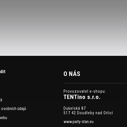
dit
O NÁS
Provozovatel e-shopu:
TENTino s.r.o.
ky
Dukelská 87
 osobních údajů
517 42 Doudleby nad Orlicí
webu
www.party-stan.eu