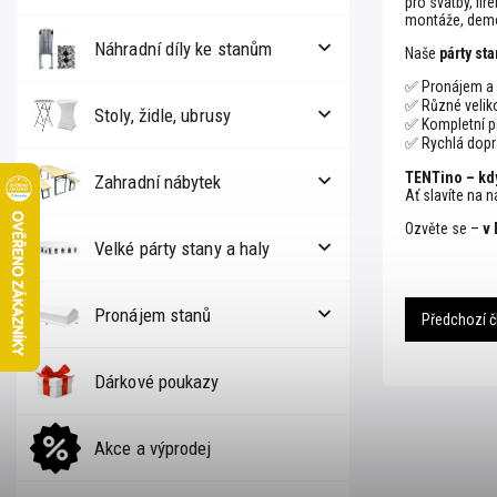
pro svatby, fir
montáže, demo
Náhradní díly ke stanům
Naše
párty st
✅ Pronájem a p
✅ Různé veliko
Stoly, židle, ubrusy
✅ Kompletní př
✅ Rychlá dopra
TENTino – kdy
Zahradní nábytek
Ať slavíte na 
Ozvěte se –
v 
Velké párty stany a haly
Pronájem stanů
Předchozí č
Dárkové poukazy
Akce a výprodej