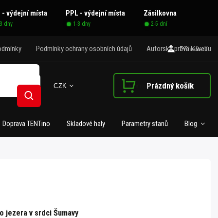
 - výdejní místa
PPL - výdejní místa
Zásilkovna
-3 dny
1-3 dny
2-5 dní
odmínky
Podmínky ochrany osobních údajů
Autorská práva k webu
Přihlášení
Prázdný košík
CZK
Nákupní košík
Hledat
Doprava TENTino
Skladové haly
Parametry stanů
Blog
o jezera v srdci Šumavy