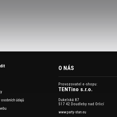
dit
O NÁS
Provozovatel e-shopu:
TENTino s.r.o.
ky
Dukelská 87
 osobních údajů
517 42 Doudleby nad Orlicí
webu
www.party-stan.eu