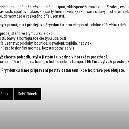
idné a malebné městečko na břehu Lipna, obklopené šumavskou přírodou, cyklost
slavnosti, sportovní akce, koncerty, firemní večírky i komorní oslavy pod širým n
, demontáže a veškerého příslušenství.
any k pronájmu i prodeji ve Frymburku
jsou elegantní, odolné vůči větru i dešti 
rodej stanů ve Frymburku a okolí
sti, barvy a konfigurace dle typu události
íslušenství: podlahy, bočnice, osvětlení, topidla, nábytek
í, profesionální montáž, bezstarostný servis
ž chcete pohodlí, styl a jistotu i u vody a v horském prostředí.
ci na pláži u Lipna, na louce, u hotelu nebo v kempu,
TENTino vytvoří prostor, 
 Frymburku jsme připraveni postavit stan tam, kde ho právě potřebujete.
lánek
Další článek