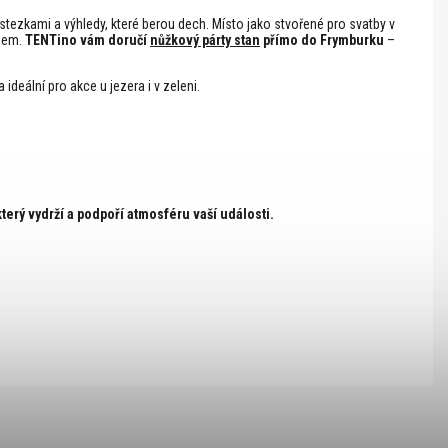
ezkami a výhledy, které berou dech. Místo jako stvořené pro svatby v
ebem.
TENTino vám doručí
nůžkový párty stan
přímo do Frymburku
–
a ideální pro akce u jezera i v zeleni.
který vydrží a podpoří atmosféru vaší události.