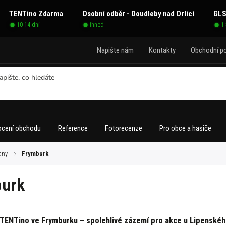
TENTino Zdarma
Osobní odběr - Doudleby nad Orlicí
GLS
10-14 dní
ihned
1
Napište nám
Kontakty
Obchodní p
cení obchodu
Reference
Fotorecenze
Pro obce a hasiče
any
/
Frymburk
urk
 TENTino ve Frymburku – spolehlivé zázemí pro akce u Lipenskéh