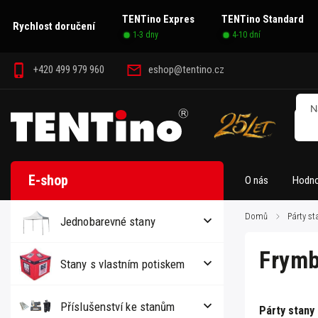
TENTino Expres
TENTino Standard
Rychlost doručení
1-3 dny
4-10 dní
+420 499 979 960
eshop@tentino.cz
O nás
Hodno
Domů
/
Párty st
Jednobarevné stany
Frymb
Stany s vlastním potiskem
Příslušenství ke stanům
Párty stany