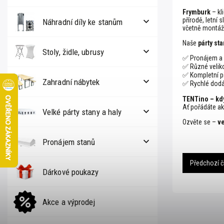
Frymburk
– kl
přírodě, letní 
Náhradní díly ke stanům
včetně montáže
Naše
párty st
Stoly, židle, ubrusy
✅ Pronájem a p
✅ Různé veliko
✅ Kompletní př
Zahradní nábytek
✅ Rychlé dodán
TENTino – kdy
Ať pořádáte ak
Velké párty stany a haly
Ozvěte se –
ve
Pronájem stanů
Předchozí č
Dárkové poukazy
Akce a výprodej