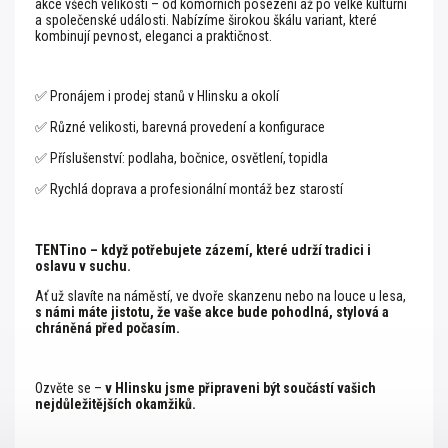
akce všech velikostí – od komorních posezení až po velké kulturní
a společenské události. Nabízíme širokou škálu variant, které
kombinují pevnost, eleganci a praktičnost.
✅ Pronájem i prodej stanů v Hlinsku a okolí
✅ Různé velikosti, barevná provedení a konfigurace
✅ Příslušenství: podlaha, bočnice, osvětlení, topidla
✅ Rychlá doprava a profesionální montáž bez starostí
TENTino – když potřebujete zázemí, které udrží tradici i
oslavu v suchu.
Ať už slavíte na náměstí, ve dvoře skanzenu nebo na louce u lesa,
s námi máte jistotu, že vaše akce bude pohodlná, stylová a
chráněná před počasím.
Ozvěte se –
v Hlinsku jsme připraveni být součástí vašich
nejdůležitějších okamžiků.