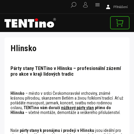
Přihlášení
Hlinsko
Párty stany TENTino v Hlinsku – profesionální zázemí
pro akce v kraji lidových tradic
Hlinsko
– město v srdci Českomoravské vrchoviny, známé
krásnou přírodou, skanzenem Betlém a živou folklorní tradicí. Ať už
pořádáte masopust, jarmark, koncert, svatbu nebo rodinnou
oslavu,
TENTino vám doručí
nůžkový párty stan
přímo do
Hlinska
– včetně montáže, demontáže a veškerého příslušenství.
Naše
párty stany k pronájmu i prodeji v Hlinsku
jsou ideální pro