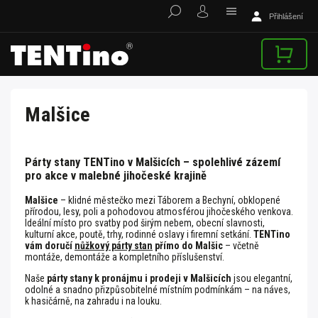
Přihlášení
Malšice
Párty stany TENTino v Malšicích – spolehlivé zázemí
pro akce v malebné jihočeské krajině
Malšice
– klidné městečko mezi Táborem a Bechyní, obklopené
přírodou, lesy, poli a pohodovou atmosférou jihočeského venkova.
Ideální místo pro svatby pod širým nebem, obecní slavnosti,
kulturní akce, poutě, trhy, rodinné oslavy i firemní setkání.
TENTino
vám doručí
nůžkový párty stan
přímo do Malšic
– včetně
montáže, demontáže a kompletního příslušenství.
Naše
párty stany k pronájmu i prodeji v Malšicích
jsou elegantní,
odolné a snadno přizpůsobitelné místním podmínkám – na náves,
k hasičárně, na zahradu i na louku.