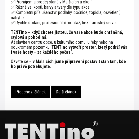
✅ Pronájem a prodej stanů v Malšicích a okolí
✅ Různé velikosti, barvy a tvary dle typu akce
✅ Kompletní příslušenství: podlahy, bočnice, topidla, osvětlení,
nábytek
✅ Rychlé dodání, profesionální montáž, bezstarostný servis
TENTino – když chcete jistotu, že vaše akce bude chráněná,
stylová a pohodlná.
Ať slavíte v centru obce, u kulturního domu, u řeky nebo na
soukromém pozemku,
TENTino vytvoří prostor, který podrží vás
i vaše hosty – za každého počasí.
Ozvěte se –
v Malšicích jsme připraveni postavit stan tam, kde
ho právě potřebujete.
Předchozí článek
Další článek