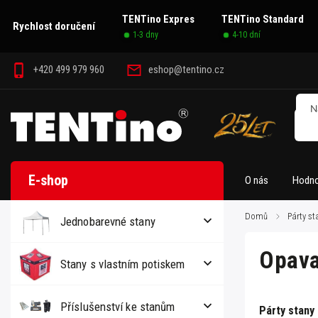
TENTino Expres
TENTino Standard
Rychlost doručení
1-3 dny
4-10 dní
+420 499 979 960
eshop@tentino.cz
O nás
Hodno
Domů
/
Párty st
Jednobarevné stany
Opav
Stany s vlastním potiskem
Příslušenství ke stanům
Párty stany