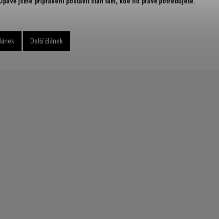
Opavě jsme připraveni postavit stan tam, kde ho právě potřebujete.
lánek
Další článek