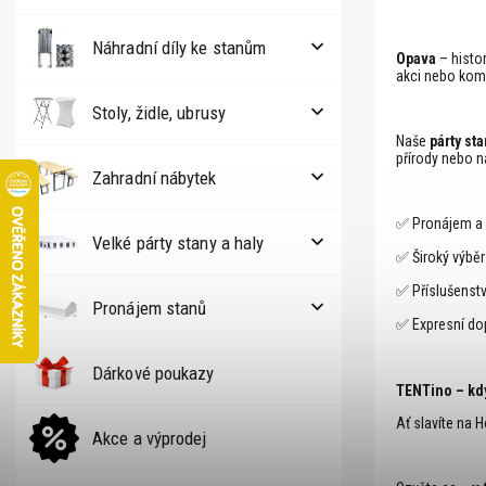
Náhradní díly ke stanům
Opava
– histor
akci nebo kom
Stoly, židle, ubrusy
Naše
párty st
přírody nebo 
Zahradní nábytek
✅ Pronájem a p
Velké párty stany a haly
✅ Široký výběr 
✅ Příslušenství
Pronájem stanů
✅ Expresní dop
Dárkové poukazy
TENTino – kdy
Ať slavíte na
Akce a výprodej