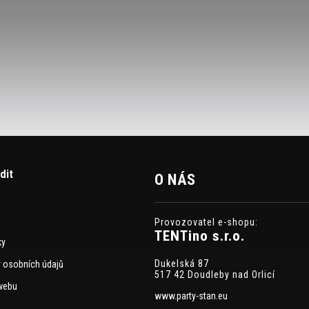
dit
O NÁS
Provozovatel e-shopu:
TENTino s.r.o.
ky
Dukelská 87
 osobních údajů
517 42 Doudleby nad Orlicí
webu
www.party-stan.eu