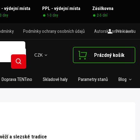
 - výdejní místa
PPL - výdejní místa
Zásilkovna
-3 dny
1-3 dny
2-5 dní
odmínky
Podmínky ochrany osobních údajů
Autorská práva k webu
Přihlášení
Prázdný košík
CZK
Nákupní košík
Hledat
Doprava TENTino
Skladové haly
Parametry stanů
Blog
věží a slezské tradice