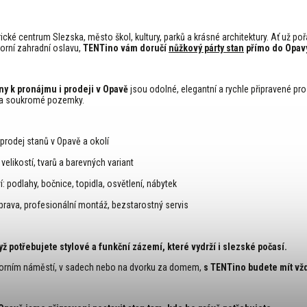
ické centrum Slezska, město škol, kultury, parků a krásné architektury. Ať už po
orní zahradní oslavu,
TENTino vám doručí
nůžkový párty stan
přímo do Opav
any k pronájmu i prodeji v Opavě
jsou odolné, elegantní a rychle připravené pr
na soukromé pozemky.
rodej stanů v Opavě a okolí
velikostí, tvarů a barevných variant
: podlahy, bočnice, topidla, osvětlení, nábytek
rava, profesionální montáž, bezstarostný servis
ž potřebujete stylové a funkční zázemí, které vydrží i slezské počasí.
 Horním náměstí, v sadech nebo na dvorku za domem,
s TENTino budete mít vžd