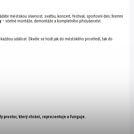
řádáte městskou slavnost, svatbu, koncert, festival, sportovní den, firemní
y
– včetně montáže, demontáže a kompletního příslušenství.
o každou událost. Skvěle se hodí jak do městského prostředí, tak do
y prostor, který chrání, reprezentuje a funguje.