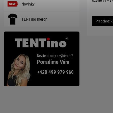
Ozvěte se –
v 
Novinky
TENTino merch
Předchozí č
Nevíte si rady s výběrem?
Poradíme Vám
+420 499 979 960