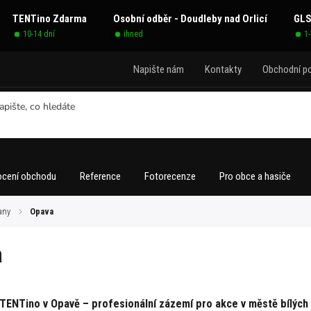
TENTino Zdarma
Osobní odběr - Doudleby nad Orlicí
GLS
10-14 dní
ihned
1
Napište nám
Kontakty
Obchodní p
cení obchodu
Reference
Fotorecenze
Pro obce a hasiče
any
/
Opava
a
 TENTino v Opavě – profesionální zázemí pro akce v městě bílých 