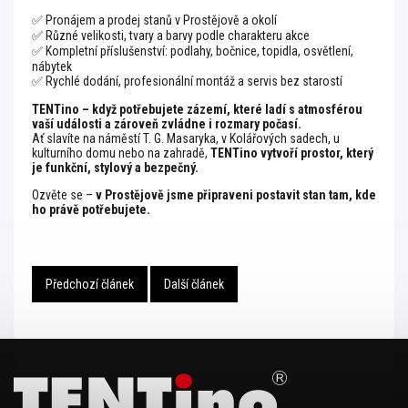
✅ Pronájem a prodej stanů v Prostějově a okolí
✅ Různé velikosti, tvary a barvy podle charakteru akce
✅ Kompletní příslušenství: podlahy, bočnice, topidla, osvětlení,
nábytek
✅ Rychlé dodání, profesionální montáž a servis bez starostí
TENTino – když potřebujete zázemí, které ladí s atmosférou
vaší události a zároveň zvládne i rozmary počasí.
Ať slavíte na náměstí T. G. Masaryka, v Kolářových sadech, u
kulturního domu nebo na zahradě,
TENTino vytvoří prostor, který
je funkční, stylový a bezpečný.
Ozvěte se –
v Prostějově jsme připraveni postavit stan tam, kde
ho právě potřebujete.
Předchozí článek
Další článek