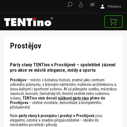
Přihlášení
Prostějov
Párty stany TENTino v Prostějově – spolehlivé zázemí
pro akce ve městě elegance, módy a sportu
Prostějov
– město s bohatou historií, známé jako centrum
oděvního průmyslu, s krásným náměstím, noblesní architekturou a
živou kulturní i sportovní scénou. Ať už plánujete svatbu, městskou
slavnost, koncert, farmářský trh, firemní večírek nebo rodinnou
oslavu,
TENTino vám doručí
nůžkový párty stan
přímo do
Prostějova
– včetně montáže, demontáže a kompletního
příslušenství.
Naše
párty stany k pronájmu i prodeji v Prostějově
jsou
elegantní, odolné a snadno přizpůsobitelné – ideální do
městského prostředí i přírody.