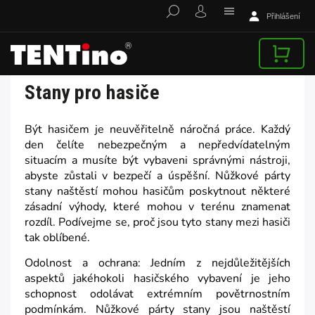
Přihlášení
Stany pro hasiče
Být hasičem je neuvěřitelně náročná práce. Každý
den čelíte nebezpečným a nepředvídatelným
situacím a musíte být vybaveni správnými nástroji,
abyste zůstali v bezpečí a úspěšní. Nůžkové párty
stany naštěstí mohou hasičům poskytnout některé
zásadní výhody, které mohou v terénu znamenat
rozdíl. Podívejme se, proč jsou tyto stany mezi hasiči
tak oblíbené.
Odolnost a ochrana: Jedním z nejdůležitějších
aspektů jakéhokoli hasičského vybavení je jeho
schopnost odolávat extrémním povětrnostním
podmínkám. Nůžkové párty stany jsou naštěstí