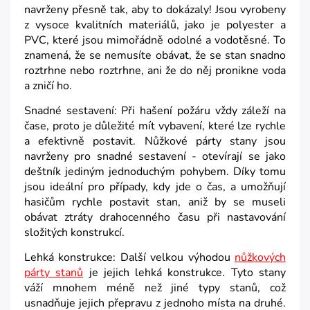
navrženy přesně tak, aby to dokázaly! Jsou vyrobeny
z vysoce kvalitních materiálů, jako je polyester a
PVC, které jsou mimořádně odolné a vodotěsné. To
znamená, že se nemusíte obávat, že se stan snadno
roztrhne nebo roztrhne, ani že do něj pronikne voda
a zničí ho.
Snadné sestavení: Při hašení požáru vždy záleží na
čase, proto je důležité mít vybavení, které lze rychle
a efektivně postavit. Nůžkové párty stany jsou
navrženy pro snadné sestavení - otevírají se jako
deštník jediným jednoduchým pohybem. Díky tomu
jsou ideální pro případy, kdy jde o čas, a umožňují
hasičům rychle postavit stan, aniž by se museli
obávat ztráty drahocenného času při nastavování
složitých konstrukcí.
Lehká konstrukce: Další velkou výhodou
nůžkových
párty stanů
je jejich lehká konstrukce. Tyto stany
váží mnohem méně než jiné typy stanů, což
usnadňuje jejich přepravu z jednoho místa na druhé.