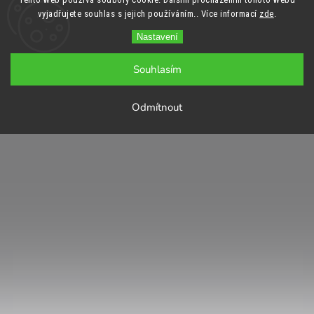
vyjadřujete souhlas s jejich používáním.. Více informací
zde
.
Nastavení
Souhlasím
Odmítnout