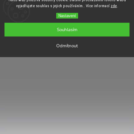
vyjadřujete souhlas s jejich používáním.. Více informací
zde
.
Nastavení
Souhlasím
Odmítnout