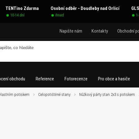
TENTino Zdarma
Osobní odběr - Doudleby nad Orlicí
GLS
10-14 dní
ihned
1
Napište nám
Kontakty
Obchodní p
cení obchodu
Reference
Fotorecenze
Pro obce a hasiče
 vlastním potiskem
/
Celopotištěné stany
/
Nůžkový párty stan 2x3 s potiskem