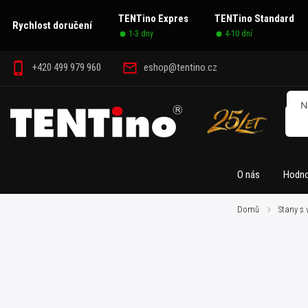
TENTino Expres
TENTino Standard
Rychlost doručení
1-3 dny
4-10 dní
+420 499 979 960
eshop@tentino.cz
O nás
Hodno
Domů
/
Stany s