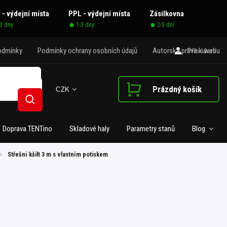
 - výdejní místa
PPL - výdejní místa
Zásilkovna
-3 dny
1-3 dny
2-5 dní
odmínky
Podmínky ochrany osobních údajů
Autorská práva k webu
Přihlášení
Prázdný košík
CZK
Nákupní košík
Hledat
Doprava TENTino
Skladové haly
Parametry stanů
Blog
/
Střešní kšilt 3 m s vlastním potiskem