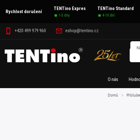
TENTino Expres
TENTino Standard
Rychlost doručení
1-3 dny
4-10 dní
+420 499 979 960
eshop@tentino.cz
O nás
Hodno
Domů
/
Přísluše