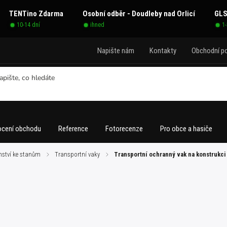
TENTino Zdarma
Osobní odběr - Doudleby nad Orlicí
GLS
10-14 dní
ihned
1
Napište nám
Kontakty
Obchodní p
cení obchodu
Reference
Fotorecenze
Pro obce a hasiče
nství ke stanům
/
Transportní vaky
/
Transportní ochranný vak na konstrukc