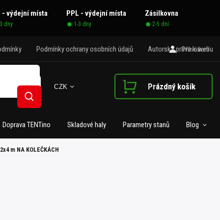
 - výdejní místa
PPL - výdejní místa
Zásilkovna
-3 dny
1-3 dny
2-5 dní
odmínky
Podmínky ochrany osobních údajů
Autorská práva k webu
Přihlášení
Prázdný košík
CZK
Nákupní košík
Hledat
Doprava TENTino
Skladové haly
Parametry stanů
Blog
i 2x4 m NA KOLEČKÁCH