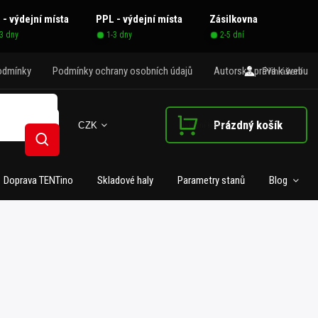
 - výdejní místa
PPL - výdejní místa
Zásilkovna
-3 dny
1-3 dny
2-5 dní
odmínky
Podmínky ochrany osobních údajů
Autorská práva k webu
Přihlášení
Prázdný košík
CZK
Nákupní košík
Hledat
Doprava TENTino
Skladové haly
Parametry stanů
Blog