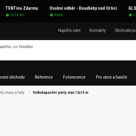
TENTino Zdarma
Osobní odběr - Doudleby nad Orlicí
GLS
10-14 dní
ihned
1
Napište nám
Kontakty
Obchodní p
cení obchodu
Reference
Fotorecenze
Pro obce a hasiče
rty stany a haly
/
Velkokapacitní párty stan 12x15 m