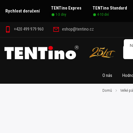
TENTino Expres
TENTino Standard
Rychlost doručení
1-3 dny
4-10 dní
+420 499 979 960
eshop@tentino.cz
O nás
Hodno
Domů
/
Velké pá