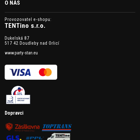
O NÁS
Provozovatel e-shopu:
TENTino s.r.o.
Dukelská 87
517 42 Doudleby nad Orlicí
www.party-stan.eu
Dopravci