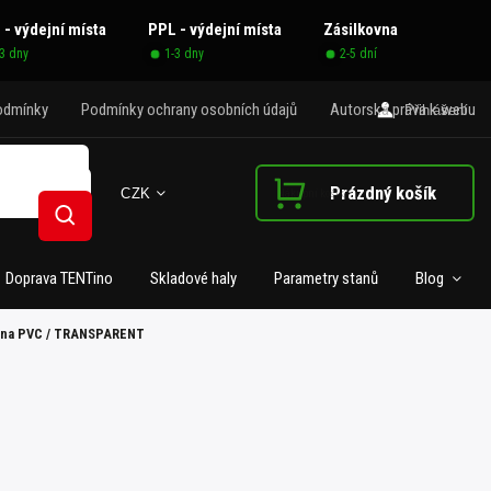
 - výdejní místa
PPL - výdejní místa
Zásilkovna
-3 dny
1-3 dny
2-5 dní
odmínky
Podmínky ochrany osobních údajů
Autorská práva k webu
Přihlášení
Prázdný košík
CZK
Nákupní košík
Hledat
Doprava TENTino
Skladové haly
Parametry stanů
Blog
 na PVC / TRANSPARENT