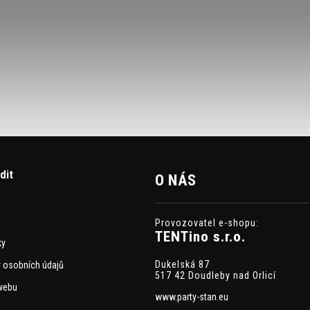
dit
O NÁS
Provozovatel e-shopu:
TENTino s.r.o.
ky
Dukelská 87
 osobních údajů
517 42 Doudleby nad Orlicí
webu
www.party-stan.eu