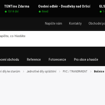
TENTino Zdarma
Osobní odběr - Doudleby nad Orlicí
GLS
10-14 dní
ihned
1
Napište nám
Kontakty
Obchodní p
cení obchodu
Reference
Fotorecenze
Pro obce a hasiče
í díly ke stanům
/
Jednotlivé díly opláštění
/
PVC / TRANSPARENT
/
Bočnice