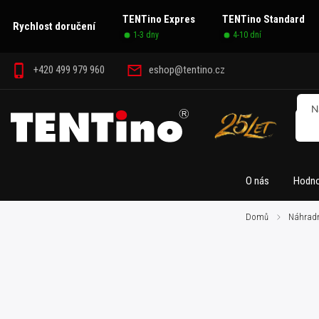
TENTino Expres
TENTino Standard
Rychlost doručení
1-3 dny
4-10 dní
+420 499 979 960
eshop@tentino.cz
O nás
Hodno
Domů
/
Náhradn