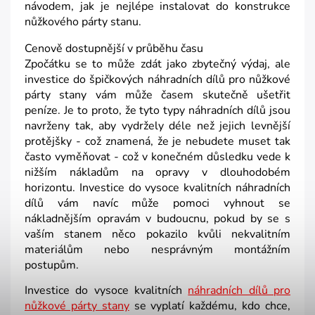
návodem, jak je nejlépe instalovat do konstrukce
nůžkového párty stanu.
Cenově dostupnější v průběhu času
Zpočátku se to může zdát jako zbytečný výdaj, ale
investice do špičkových náhradních dílů pro nůžkové
párty stany vám může časem skutečně ušetřit
peníze. Je to proto, že tyto typy náhradních dílů jsou
navrženy tak, aby vydržely déle než jejich levnější
protějšky - což znamená, že je nebudete muset tak
často vyměňovat - což v konečném důsledku vede k
nižším nákladům na opravy v dlouhodobém
horizontu. Investice do vysoce kvalitních náhradních
dílů vám navíc může pomoci vyhnout se
nákladnějším opravám v budoucnu, pokud by se s
vaším stanem něco pokazilo kvůli nekvalitním
materiálům nebo nesprávným montážním
postupům.
Investice do vysoce kvalitních
náhradních dílů pro
nůžkové párty stany
se vyplatí každému, kdo chce,