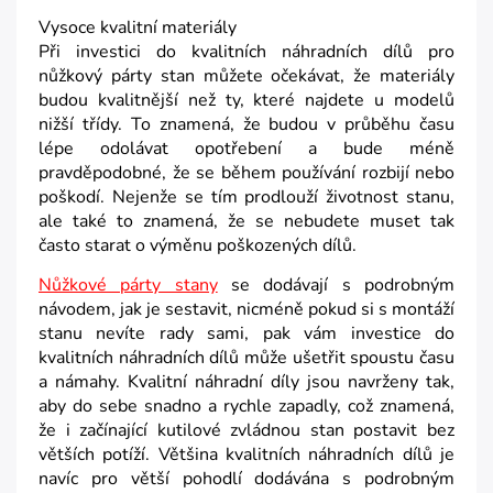
Vysoce kvalitní materiály
Při investici do kvalitních náhradních dílů pro
nůžkový párty stan můžete očekávat, že materiály
budou kvalitnější než ty, které najdete u modelů
nižší třídy. To znamená, že budou v průběhu času
lépe odolávat opotřebení a bude méně
pravděpodobné, že se během používání rozbijí nebo
poškodí. Nejenže se tím prodlouží životnost stanu,
ale také to znamená, že se nebudete muset tak
často starat o výměnu poškozených dílů.
Nůžkové párty stany
se dodávají s podrobným
návodem, jak je sestavit, nicméně pokud si s montáží
stanu nevíte rady sami, pak vám investice do
kvalitních náhradních dílů může ušetřit spoustu času
a námahy. Kvalitní náhradní díly jsou navrženy tak,
aby do sebe snadno a rychle zapadly, což znamená,
že i začínající kutilové zvládnou stan postavit bez
větších potíží. Většina kvalitních náhradních dílů je
navíc pro větší pohodlí dodávána s podrobným