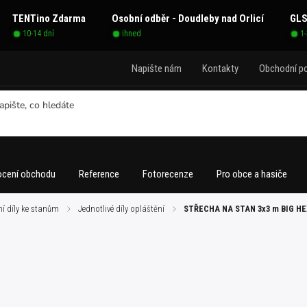
TENTino Zdarma
Osobní odběr - Doudleby nad Orlicí
GLS
10-14 dní
ihned
1
Napište nám
Kontakty
Obchodní p
cení obchodu
Reference
Fotorecenze
Pro obce a hasiče
í díly ke stanům
/
Jednotlivé díly opláštění
/
STŘECHA NA STAN 3x3 m BIG 