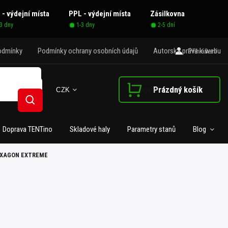
 - výdejní místa
PPL - výdejní místa
Zásilkovna
-3 dny
1-3 dny
2-5 dní
odmínky
Podmínky ochrany osobních údajů
Autorská práva k webu
Přihlášení
Prázdný košík
CZK
Nákupní košík
Hledat
Doprava TENTino
Skladové haly
Parametry stanů
Blog
HEXAGON EXTREME