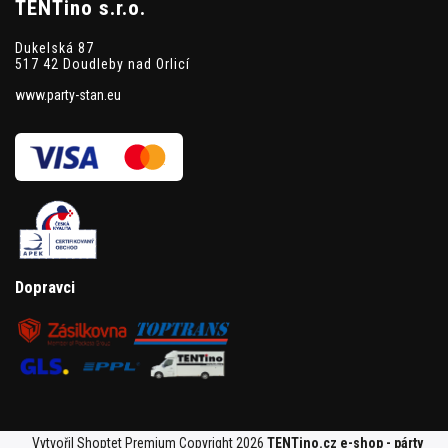
TENTino s.r.o.
Dukelská 87
517 42 Doudleby nad Orlicí
www.party-stan.eu
Dopravci
Vytvořil Shoptet Premium
Copyright 2026
TENTino.cz e-shop - párty