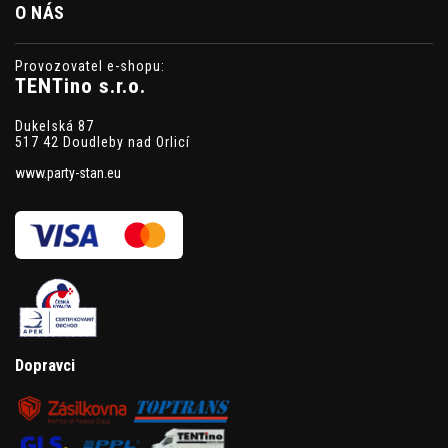
O NÁS
Provozovatel e-shopu:
TENTino s.r.o.
Dukelská 87
517 42 Doudleby nad Orlicí
www.party-stan.eu
Dopravci