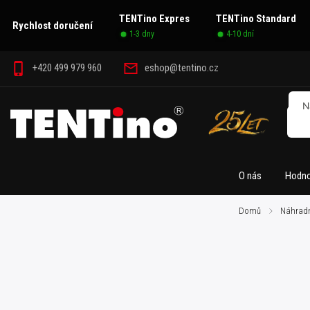
TENTino Expres
TENTino Standard
Rychlost doručení
1-3 dny
4-10 dní
+420 499 979 960
eshop@tentino.cz
O nás
Hodno
Domů
/
Náhradn