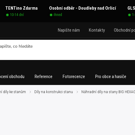
TENTino Zdarma
Osobní odběr - Doudleby nad Orlicí
GLS
10-14 dní
ihned
1
Napište nám
Kontakty
Obchodní p
cení obchodu
Reference
Fotorecenze
Pro obce a hasiče
í díly ke stanům
/
Díly na konstrukci stanu
/
Náhradní díly na stany BIG HEX