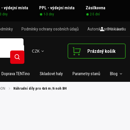
 - výdejní místa
PPL - výdejní místa
Zásilkovna
-3 dny
1-3 dny
2-5 dní
odmínky
Podmínky ochrany osobních údajů
Autorská práva k webu
Přihlášení
Prázdný košík
CZK
Nákupní košík
Hledat
Doprava TENTino
Skladové haly
Parametry stanů
Blog
AGON
/
Náhradní díly pro 4x6 m /6 noh BH