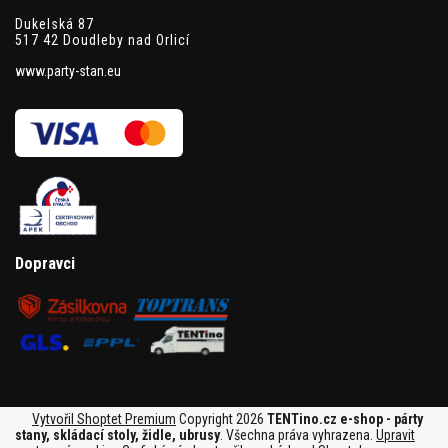
Dukelská 87
517 42 Doudleby nad Orlicí
www.party-stan.eu
Dopravci
Vytvořil Shoptet Premium
Copyright 2026
TENTino.cz e-shop - párty
stany, skládací stoly, židle, ubrusy
. Všechna práva vyhrazena.
Upravit