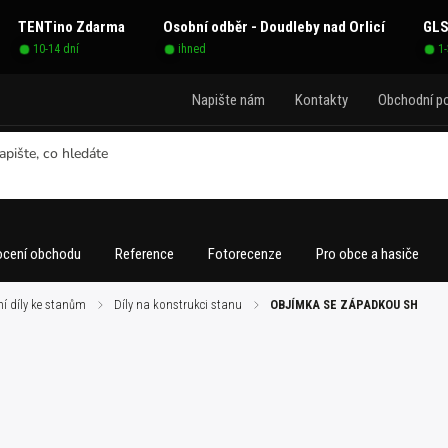
TENTino Zdarma
Osobní odběr - Doudleby nad Orlicí
GLS
10-14 dní
ihned
1
Napište nám
Kontakty
Obchodní p
cení obchodu
Reference
Fotorecenze
Pro obce a hasiče
í díly ke stanům
/
Díly na konstrukci stanu
/
OBJÍMKA SE ZÁPADKOU SH