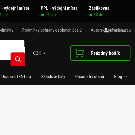
 - výdejní místa
PPL - výdejní místa
Zásilkovna
-3 dny
1-3 dny
2-5 dní
odmínky
Podmínky ochrany osobních údajů
Autorská práva k webu
Přihlášení
Prázdný košík
CZK
Nákupní košík
Hledat
Doprava TENTino
Skladové haly
Parametry stanů
Blog