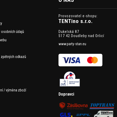
Provozovatel e-shopu:
TENTino s.r.o.
ky
Dukelská 87
 osobních údajů
517 42 Doudleby nad Orlicí
webu
www.party-stan.eu
 zpětných odkazů
ní / výměna zboží
Dopravci