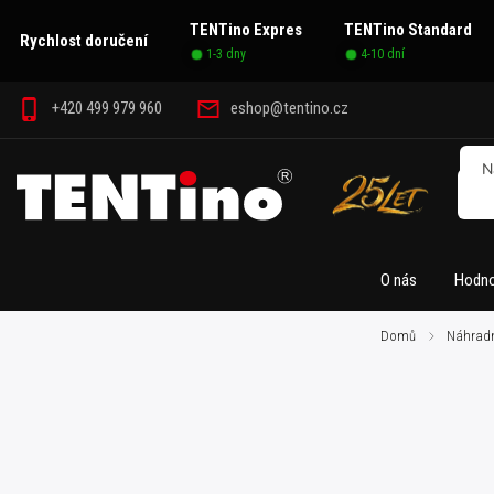
TENTino Expres
TENTino Standard
Rychlost doručení
1-3 dny
4-10 dní
+420 499 979 960
eshop@tentino.cz
O nás
Hodno
Domů
/
Náhradn