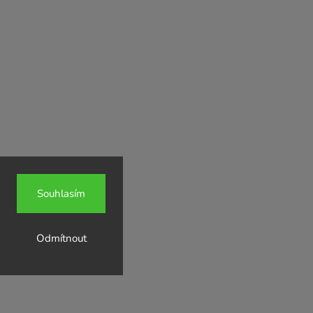
Souhlasím
Odmítnout