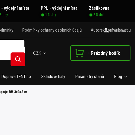
 - výdejní místa
PPL - výdejní místa
Zásilkovna
-3 dny
1-3 dny
2-5 dní
odmínky
Podmínky ochrany osobních údajů
Autorská práva k webu
Přihlášení
Prázdný košík
CZK
Nákupní košík
Hledat
Doprava TENTino
Skladové haly
Parametry stanů
Blog
 spoje BH 3x3x3 m