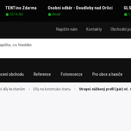
TENTino Zdarma
Osobní odběr - Doudleby nad Orlicí
GLS
10-14 dní
ihned
1
Napište nám
Kontakty
Obchodní p
cení obchodu
Reference
Fotorecenze
Pro obce a hasiče
í díly ke stanům
/
Díly na konstrukci stanu
/
Stropní nůžkový profil (pár) vč.