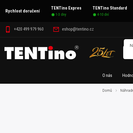
TENTino Expres
TENTino Standard
Rychlost doručení
1-3 dny
4-10 dní
+420 499 979 960
eshop@tentino.cz
O nás
Hodno
Domů
/
Náhradn