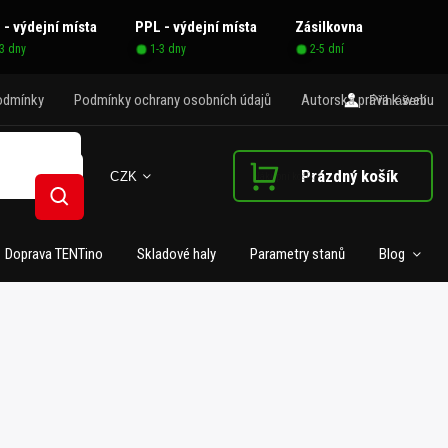
 - výdejní místa
PPL - výdejní místa
Zásilkovna
-3 dny
1-3 dny
2-5 dní
odmínky
Podmínky ochrany osobních údajů
Autorská práva k webu
Přihlášení
Prázdný košík
CZK
Nákupní košík
Hledat
Doprava TENTino
Skladové haly
Parametry stanů
Blog