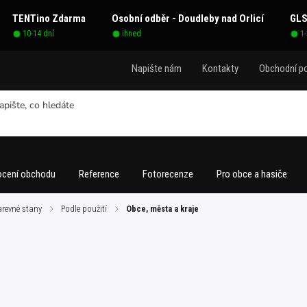
TENTino Zdarma
Osobní odběr - Doudleby nad Orlicí
GLS
10-14 dní
ihned
1
Napište nám
Kontakty
Obchodní p
cení obchodu
Reference
Fotorecenze
Pro obce a hasiče
revné stany
/
Podle použití
/
Obce, města a kraje