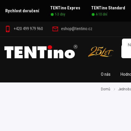
TENTino Expres
TENTino Standard
Rychlost doručení
1-3 dny
4-10 dní
+420 499 979 960
eshop@tentino.cz
O nás
Hodno
Domů
/
Jednoba