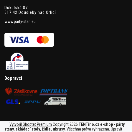
Dukelská 87
517 42 Doudleby nad Orlicí
www.party-stan.eu
Dopravci
Vytvořil Shoptet Premium
Copyright 2026
TENTino.cz e-shop - párty
stany, skládací stoly, židle, ubrusy
. Všechna práva vyhrazena.
Upravit